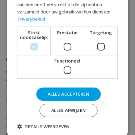
aan hen heeft verstrekt of die zij hebben
verzameld door uw gebruik van hun diensten.
Privacybeleid
Strikt
Prestatie
Targeting
noodzakelijk
Functioneel
Categorieën
Versiering
Totaal thema feest
ALLES ACCEPTEREN
Decoratie
Thema's
ALLES AFWIJZEN
Accessoires
DETAILS WEERGEVEN
Baby versiering luxe