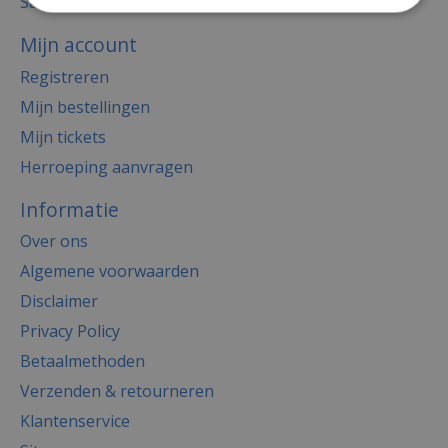
Sale
Mijn account
Registreren
Mijn bestellingen
Mijn tickets
Herroeping aanvragen
Informatie
Over ons
Algemene voorwaarden
Disclaimer
Privacy Policy
Betaalmethoden
Verzenden & retourneren
Klantenservice