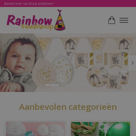
Bestel hier uw feest artikelen!
Winkelwa
Hero slideshow items
Aanbevolen categorieën