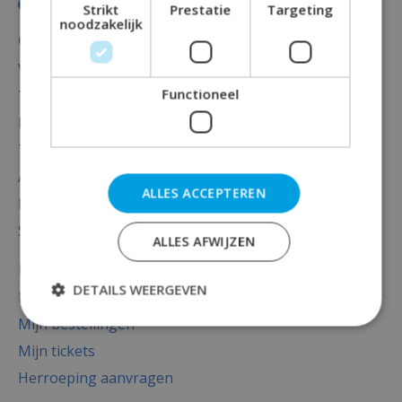
Strikt
Prestatie
Targeting
noodzakelijk
Categorieën
Versiering
Functioneel
Totaal thema feest
Decoratie
Thema's
Accessoires
ALLES ACCEPTEREN
Baby versiering luxe
Sale
ALLES AFWIJZEN
Mijn account
DETAILS WEERGEVEN
Registreren
Mijn bestellingen
Mijn tickets
Herroeping aanvragen