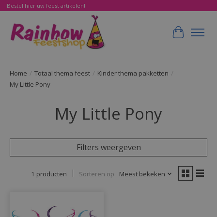
Bestel hier uw feest artikelen!
Winkelwa
Home
/
Totaal thema feest
/
Kinder thema pakketten
/
My Little Pony
My Little Pony
Filters weergeven
1 producten
Sorteren op
Meest bekeken