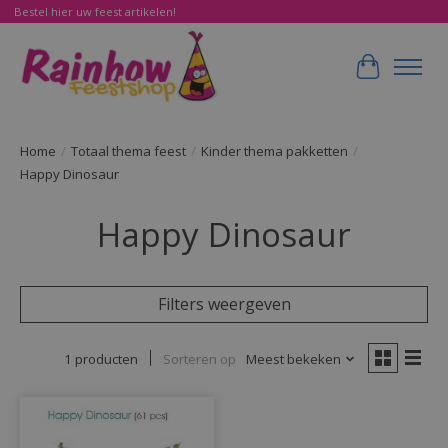
Bestel hier uw feest artikelen!
Winkelwa
Home
/
Totaal thema feest
/
Kinder thema pakketten
/
Happy Dinosaur
Happy Dinosaur
Filters weergeven
1 producten
Sorteren op
Meest bekeken