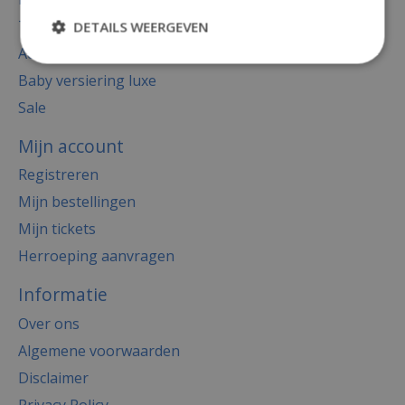
Thema's
DETAILS WEERGEVEN
Accessoires
Baby versiering luxe
Sale
Mijn account
Registreren
Mijn bestellingen
Mijn tickets
Herroeping aanvragen
Informatie
Over ons
Algemene voorwaarden
Disclaimer