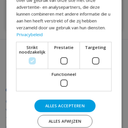
over uw gebruik van onze site met onze
advertentie- en analysepartners, die deze
Vlaggenlijn - Pensioen
Neon party flag -
cartoon
Pensioen
kunnen combineren met andere informatie die u
aan hen heeft verstrekt of die zij hebben
€2,75
€1,99
€2,99
verzameld door uw gebruik van hun diensten.
Privacybeleid
Strikt
Prestatie
Targeting
noodzakelijk
Functioneel
Categorieën
ALLES ACCEPTEREN
Versiering
Totaal thema feest
ALLES AFWIJZEN
Decoratie