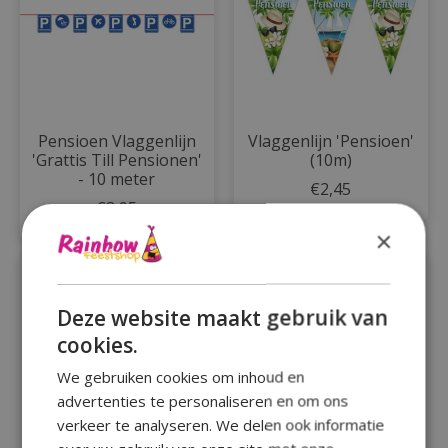
Pensioen Vlaggenlijn
Vlaggenlijn 'Pensioen'
'Grattis Till Pensionen'
(10m)
- 10 meter
€2,45
€3,95
×
Sale
Deze website maakt gebruik van
cookies.
We gebruiken cookies om inhoud en
advertenties te personaliseren en om ons
verkeer te analyseren. We delen ook informatie