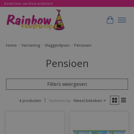
Bestel hier uw feest artikelen!
Winkelwa
Home
/
Versiering
/
Vlaggenlijnen
/
Pensioen
Pensioen
Filters weergeven
4 producten
Sorteren op
Meest bekeken