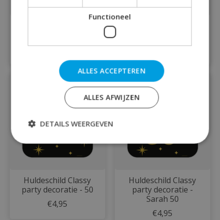
Functioneel
Huldeschild Classy
Huldeschild Classy
party decoratie - 30
party decoratie - 40
€4,95
€4,95
ALLES ACCEPTEREN
ALLES AFWIJZEN
DETAILS WEERGEVEN
Huldeschild Classy
Huldeschild Classy
party decoratie - 50
party decoratie -
Sarah 50
€4,95
€4,95