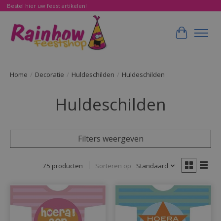
Bestel hier uw feest artikelen!
Winkelwa
Home
/
Decoratie
/
Huldeschilden
/
Huldeschilden
Huldeschilden
Filters weergeven
75 producten
Sorteren op
Standaard