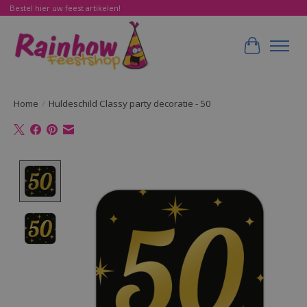
Bestel hier uw feest artikelen!
Winkelwa
Home
/
Huldeschild Classy party decoratie - 50
Product image slideshow Items