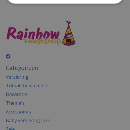
Categorieën
Versiering
Totaal thema feest
Decoratie
Thema's
Accessoires
Baby versiering luxe
Sale