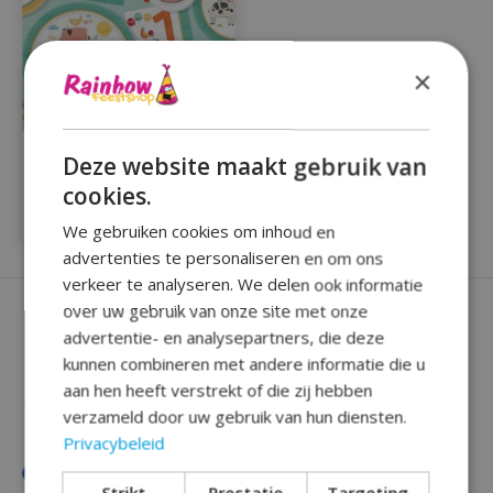
×
Compleet partypakket
Deze website maakt gebruik van
Barnyard 43delig
cookies.
€26,99
We gebruiken cookies om inhoud en
advertenties te personaliseren en om ons
verkeer te analyseren. We delen ook informatie
over uw gebruik van onze site met onze
advertentie- en analysepartners, die deze
kunnen combineren met andere informatie die u
aan hen heeft verstrekt of die zij hebben
verzameld door uw gebruik van hun diensten.
Privacybeleid
Strikt
Prestatie
Targeting