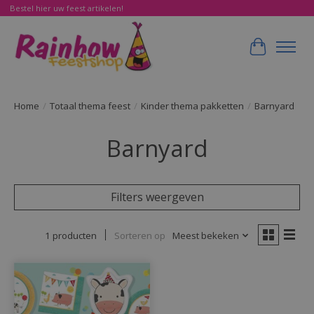
Bestel hier uw feest artikelen!
Winkelwa
Home
/
Totaal thema feest
/
Kinder thema pakketten
/
Barnyard
Barnyard
Filters weergeven
1 producten
Sorteren op
Meest bekeken