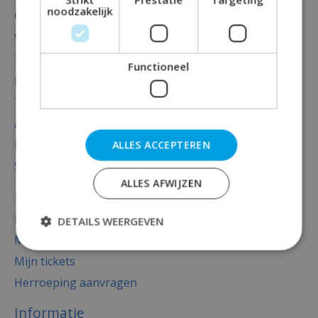
noodzakelijk
Categorieën
Versiering
Totaal thema feest
Functioneel
Decoratie
Thema's
Accessoires
Baby versiering luxe
ALLES ACCEPTEREN
Sale
ALLES AFWIJZEN
Mijn account
Registreren
DETAILS WEERGEVEN
Mijn bestellingen
Mijn tickets
Herroeping aanvragen
Informatie