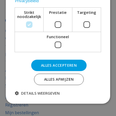
Privacybeleid
Strikt
Prestatie
Targeting
noodzakelijk
Categorieën
Functioneel
Versiering
Totaal thema feest
Decoratie
Thema's
ALLES ACCEPTEREN
Accessoires
Baby versiering luxe
ALLES AFWIJZEN
Sale
DETAILS WEERGEVEN
Mijn account
Registreren
Mijn bestellingen