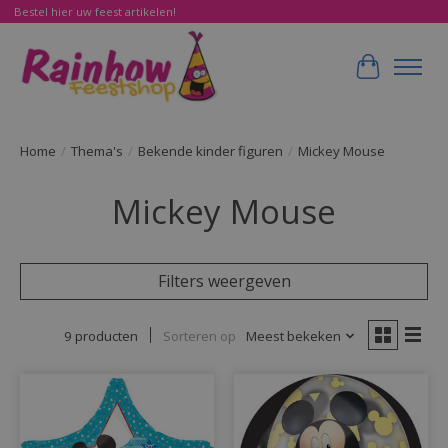
Bestel hier uw feest artikelen!
Winkelwa
Home
/
Thema's
/
Bekende kinder figuren
/
Mickey Mouse
Mickey Mouse
Filters weergeven
9 producten
Sorteren op
Meest bekeken