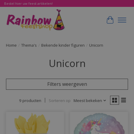
Bestel hier uw feest artikelen!
Winkelwa
Home
/
Thema's
/
Bekende kinder figuren
/
Unicorn
Unicorn
Filters weergeven
9 producten
Sorteren op
Meest bekeken