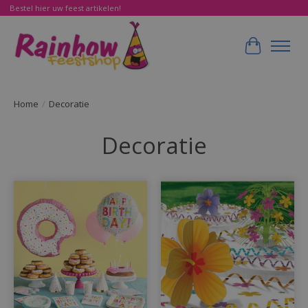
Bestel hier uw feest artikelen!
Winkelwa
Home
/
Decoratie
Decoratie