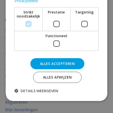
Privacybeleid
Strikt
Prestatie
Targeting
noodzakelijk
Categorieën
Functioneel
Versiering
Totaal thema feest
Decoratie
Thema's
ALLES ACCEPTEREN
Accessoires
Baby versiering luxe
ALLES AFWIJZEN
Sale
DETAILS WEERGEVEN
Mijn account
Registreren
Mijn bestellingen