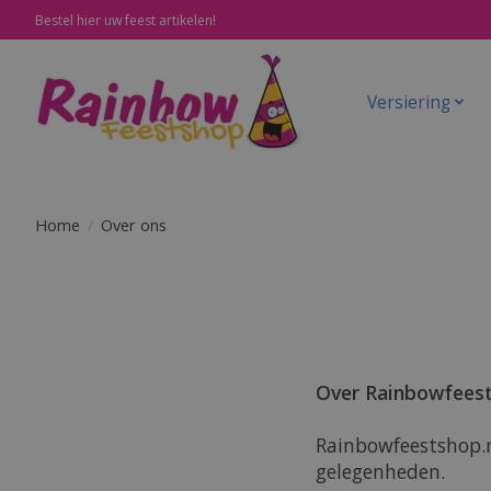
Bestel hier uw feest artikelen!
Versiering
Home
/
Over ons
Over Rainbowfeest
Rainbowfeestshop.nl
gelegenheden.