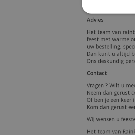
Bijna alle artikel
Advies
Het team van rainb
feest met warme ou
uw bestelling, spec
Dan kunt u altijd b
Ons deskundig perso
Contact
Vragen ? Wilt u me
Neem dan gerust c
Of ben je een keer 
Kom dan gerust een
Wij wensen u feeste
Het team van Rain