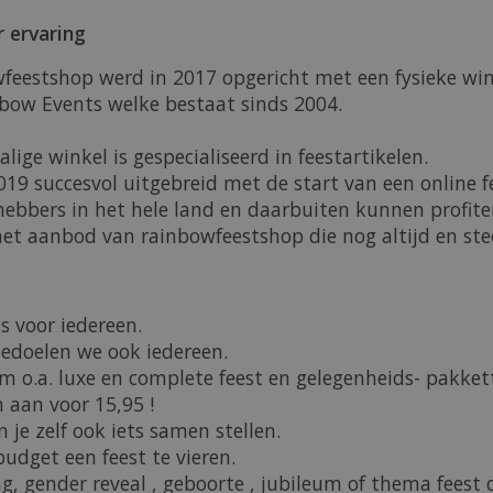
r ervaring
wfeestshop werd in 2017 opgericht met een fysieke wi
bow Events welke bestaat sinds 2004.
lige winkel is gespecialiseerd in feestartikelen.
019 succesvol uitgebreid met de start van een online f
hebbers in het hele land en daarbuiten kunnen profite
et aanbod van rainbowfeestshop die nog altijd en stee
s voor iedereen.
bedoelen we ook iedereen.
 o.a. luxe en complete feest en gelegenheids- pakket
 aan voor 15,95 !
 je zelf ook iets samen stellen.
budget een feest te vieren.
g, gender reveal , geboorte , jubileum of thema feest 