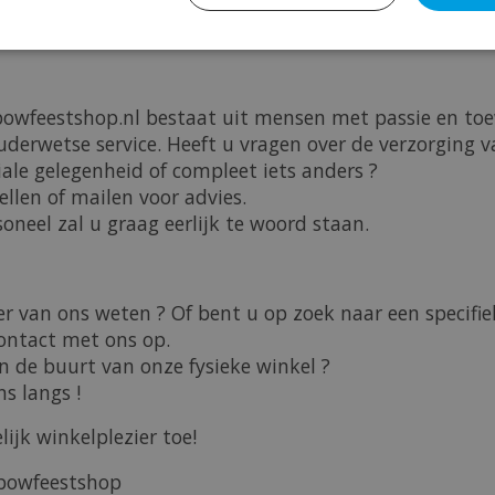
en zijn vanuit voorraad leverbaar, mits anders aangeg
owfeestshop.nl bestaat uit mensen met passie en toe
derwetse service. Heeft u vragen over de verzorging v
iale gelegenheid of compleet iets anders ?
ellen of mailen voor advies.
neel zal u graag eerlijk te woord staan.
er van ons weten ? Of bent u op zoek naar een specifie
ontact met ons op.
in de buurt van onze fysieke winkel ?
s langs !
lijk winkelplezier toe!
bowfeestshop