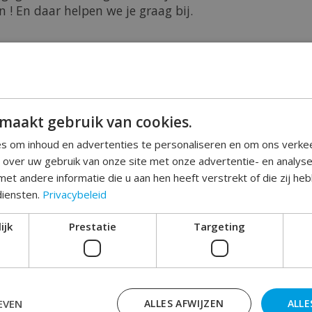
! En daar helpen we je graag bij.
treeft ernaar om bij het verzenden daar waar het ons 
e dozen of verpakkingen uit een restpartij.
 in goede staat maar in een enkel geval kan het voork
maakt gebruik van cookies.
wezig zijn of de doos een ander formaat heeft dan mo
t.
s om inhoud en advertenties te personaliseren en om ons verke
it niet altijd.
e over uw gebruik van onze site met onze advertentie- en analys
kan sparen we het milieu en dragen we ons steentje bi
et andere informatie die u aan hen heeft verstrekt of die zij h
rijke wereld.
diensten.
Privacybeleid
iment
ijk
Prestatie
Targeting
oorziet in honderden feestartikelen en partyproducte
ty accessoires, versiering en volledige feestpakketten 
etten. Met onze kennis en uitgebreide ervaring hebben
eerd voor uw feest.
EVEN
ALLES AFWIJZEN
ALLE