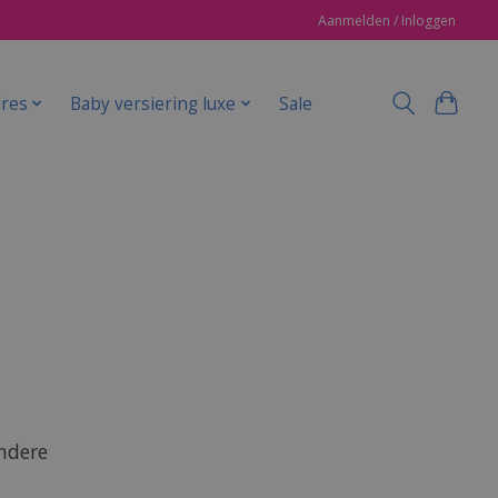
Aanmelden / Inloggen
ires
Baby versiering luxe
Sale
ondere