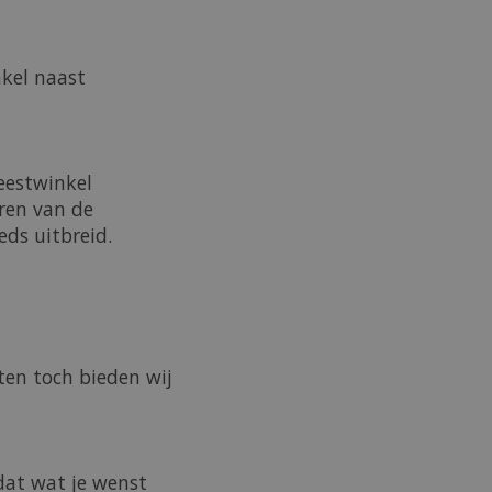
nkel naast
eestwinkel
ren van de
ds uitbreid.
ten toch bieden wij
dat wat je wenst