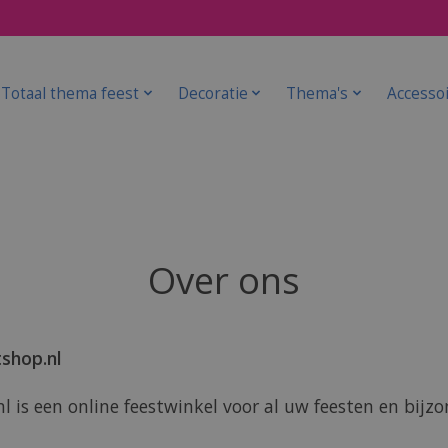
Totaal thema feest
Decoratie
Thema's
Accesso
Over ons
shop.nl
 is een online feestwinkel voor al uw feesten en bijz