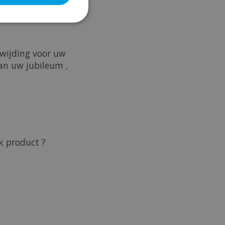
even.
wijding voor uw
an uw jubileum ,
k product ?