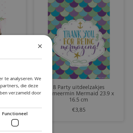
×
er te analyseren. We
epartners, die deze
arden
8 Party uitdeelzakjes
ebben verzameld door
Zeemeermin Mermaid 23.9 x
16.5 cm
€3,85
Functioneel