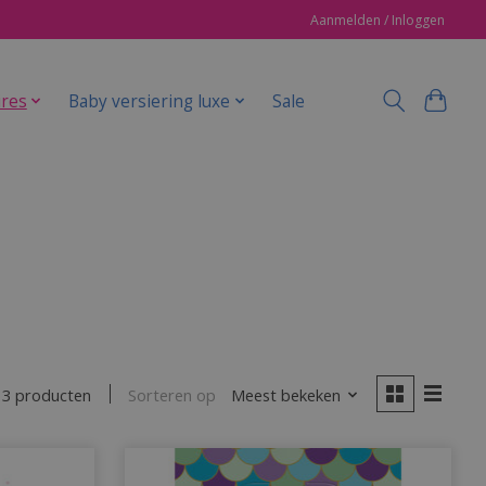
Aanmelden / Inloggen
ires
Baby versiering luxe
Sale
Sorteren op
Meest bekeken
3 producten