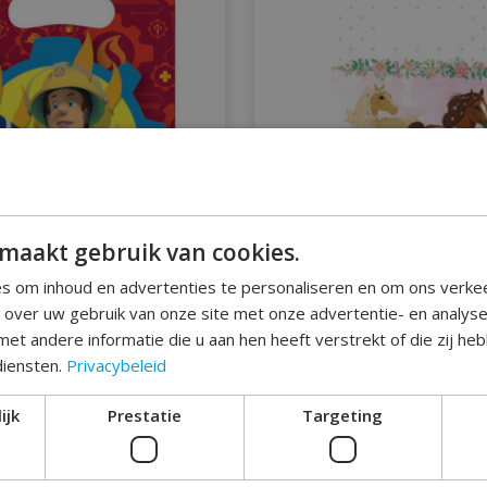
maakt gebruik van cookies.
s om inhoud en advertenties te personaliseren en om ons verke
e over uw gebruik van onze site met onze advertentie- en analys
rty uitdeel zakjes
8 Uitdeelzakjes pa
et andere informatie die u aan hen heeft verstrekt of die zij h
andweerman Sam
€2,25
diensten.
Privacybeleid
€1,79
ijk
Prestatie
Targeting