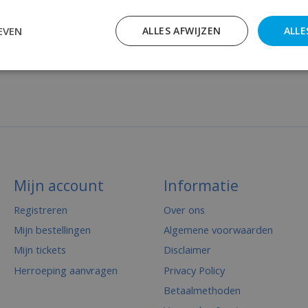
EVEN
ALLES AFWIJZEN
ALLE
Mijn account
Informatie
Registreren
Over ons
Mijn bestellingen
Algemene voorwaarden
Mijn tickets
Disclaimer
Herroeping aanvragen
Privacy Policy
Betaalmethoden