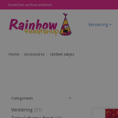
Bestel hier uw feest artikelen!
Versiering
Home
/
Accessoires
/
Uitdeel zakjes
Categorieën
Versiering
(57)