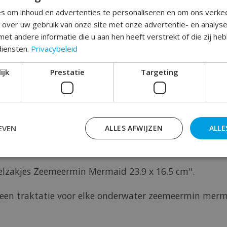
s om inhoud en advertenties te personaliseren en om ons verke
e over uw gebruik van onze site met onze advertentie- en analys
et andere informatie die u aan hen heeft verstrekt of die zij h
diensten.
Privacybeleid
Toev
ijk
Prestatie
Targeting
EVEN
ALLES AFWIJZEN
ALLE
deelzakjes Zeemeermin Mermaid 23.9 x 16.5 cm''.
ld een traktatie voor elke onderwater zeemeermin merm