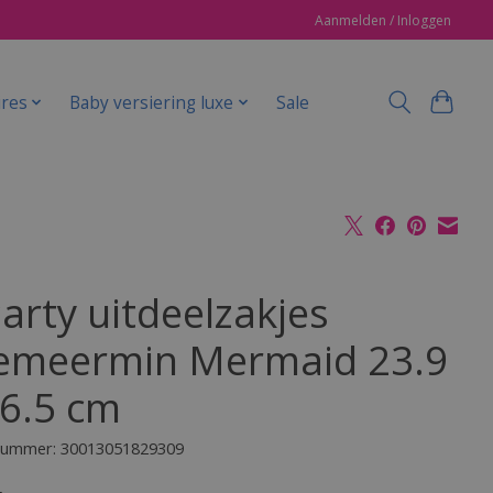
Aanmelden / Inloggen
ires
Baby versiering luxe
Sale
arty uitdeelzakjes
emeermin Mermaid 23.9
16.5 cm
lnummer: 30013051829309