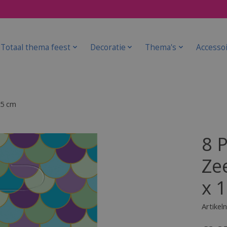
Totaal thema feest
Decoratie
Thema's
Accesso
.5 cm
8 P
Ze
x 
Artike