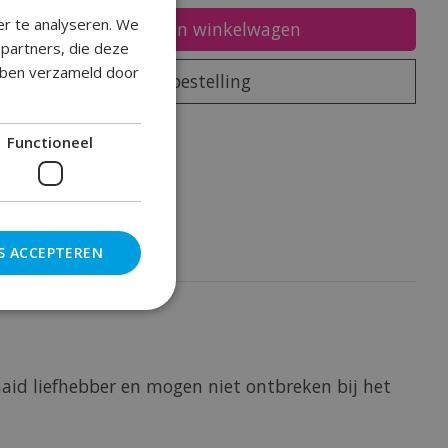
er te analyseren. We
Toevoegen aan winkelwagen
epartners, die deze
ebben verzameld door
Plaats bestelling
oegen om te vergelijken
Functioneel
S ACCEPTEREN
aid liefhebber en mogen niet ontbreken bij het