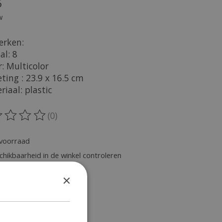
5
w
rken:
al: 8
r: Multicolor
ting : 23.9 x 16.5 cm
riaal: plastic
(0)
oordeling van dit product is
0
van de 5
voorraad
chikbaarheid in de winkel controleren
×
heid: