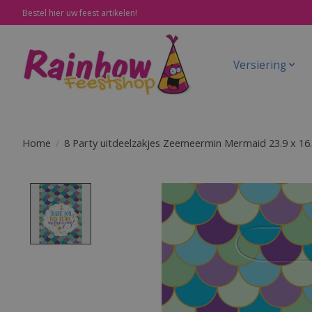
Bestel hier uw feest artikelen!
Versiering
Home
/
8 Party uitdeelzakjes Zeemeermin Mermaid 23.9 x 16
Product image slideshow Items