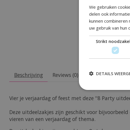
We gebruiken cookie
delen ook informati
kunnen combineren m
uw gebruik van hun 
Strikt noodzakel
DETAILS WEERG
Beschrijving
Reviews (0)
Vier je verjaardag of feest met deze ''8 Party uit
Deze uitdeelzakjes zijn geschikt voor bijvoorbee
vieren van een verjaardag of thema.