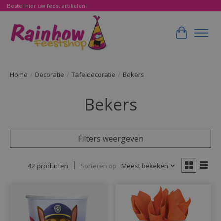
Bestel hier uw feest artikelen!
Winkelwa
Home
/
Decoratie
/
Tafeldecoratie
/
Bekers
Bekers
Filters weergeven
42 producten
Sorteren op
Meest bekeken