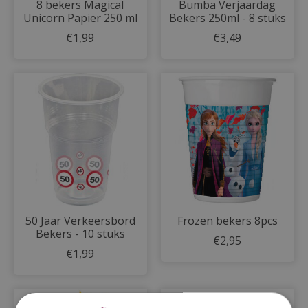
8 bekers Magical
Bumba Verjaardag
Unicorn Papier 250 ml
Bekers 250ml - 8 stuks
€1,99
€3,49
50 Jaar Verkeersbord
Frozen bekers 8pcs
Bekers - 10 stuks
€2,95
€1,99