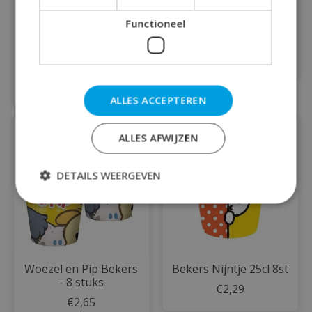
Functioneel
8 bekers Zeemeermin
Baby girl bekers 8pc
Mermaid papier 250
€1,29
ml
€2,39
ALLES ACCEPTEREN
ALLES AFWIJZEN
DETAILS WEERGEVEN
Woezel en Pip Bekers
Bekers Nijntje 25cl 8st
- 8 stuks
€2,29
€2,65