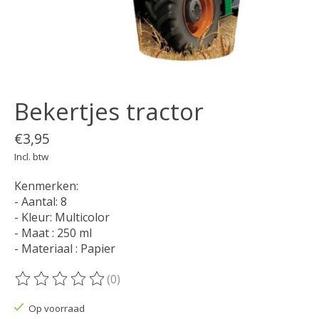
Bekertjes tractor
€3,95
Incl. btw
Kenmerken:
- Aantal: 8
- Kleur: Multicolor
- Maat : 250 ml
- Materiaal : Papier
(0)
De beoordeling van dit product is
0
van de 5
Op voorraad