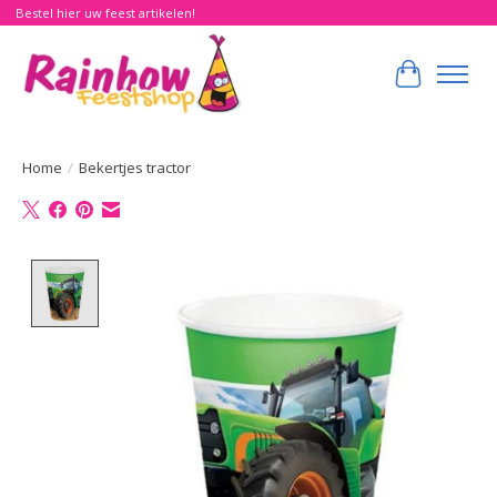
Bestel hier uw feest artikelen!
Winkelwa
Home
/
Bekertjes tractor
Product image slideshow Items