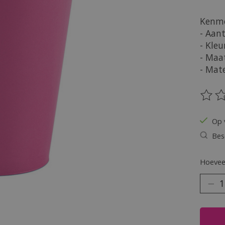
Kenme
- Aant
- Kleu
- Maa
- Mate
De be
Op 
Bes
Hoeveel