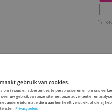
Toev
 ?
maakt gebruik van cookies.
s om inhoud en advertenties te personaliseren en om ons verke
apier 250 ml '' welke geschikt zijn voor een verjaardag
e over uw gebruik van onze site met onze advertentie- en analys
ee te vieren hebt.
et andere informatie die u aan hen heeft verstrekt of die zij h
diensten.
Privacybeleid
ook ideaal te combineren!