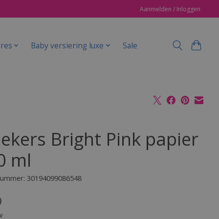
Aanmelden / Inloggen
ires
Baby versiering luxe
Sale
bekers Bright Pink papier
0 ml
lnummer: 30194099086548
9
w