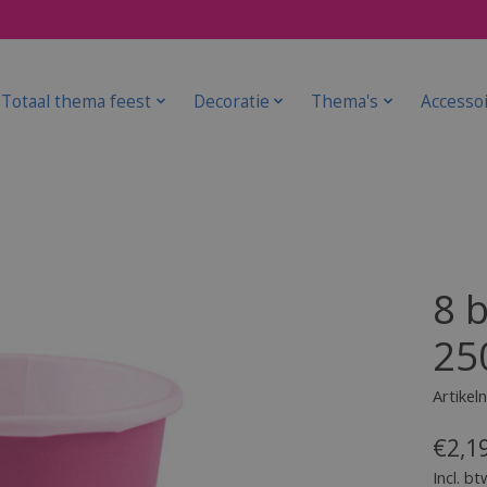
Totaal thema feest
Decoratie
Thema's
Accesso
8 
25
Artike
€2,1
Incl. bt