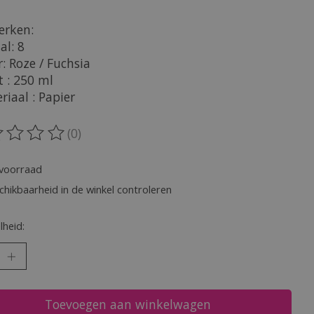
rken:
al: 8
r: Roze / Fuchsia
t : 250 ml
riaal : Papier
(0)
oordeling van dit product is
0
van de 5
voorraad
chikbaarheid in de winkel controleren
heid:
Toevoegen aan winkelwagen