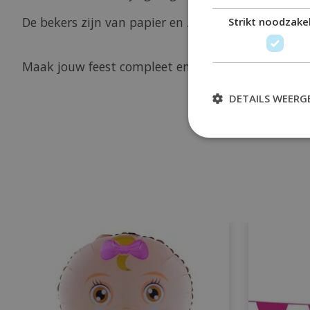
De bekers zijn van papier en zijn verpakt per 8 stu
Strikt noodzakel
Maak jouw feest compleet en bestel vandaag nog 
DETAILS WEERG
Items van productcarrousel