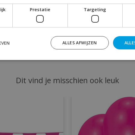
ks.
ijk
Prestatie
Targeting
deze roze bekers bij Rainbow Feestshop!
EVEN
ALLES AFWIJZEN
ALLE
Dit vind je misschien ook leuk