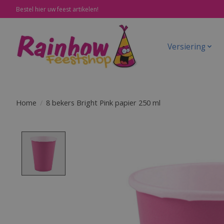
Bestel hier uw feest artikelen!
Versiering
Home
/
8 bekers Bright Pink papier 250 ml
Product image slideshow Items