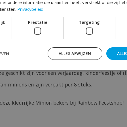
Toev
et andere informatie die u aan hen heeft verstrekt of die zij h
diensten.
Privacybeleid
ijk
Prestatie
Targeting
EVEN
ALLES AFWIJZEN
ALLE
en ?
ke geschikt zijn voor een verjaardag, kinderfeestje of (
van minions en zijn verpakt per 8 stuks.
eze kleurrijke Minion bekers bij Rainbow Feestshop!