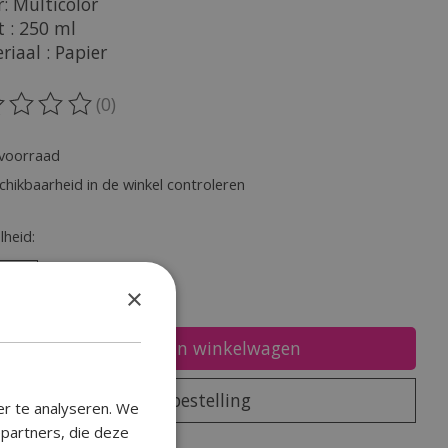
r: Multicolor
t : 250 ml
riaal : Papier
(0)
oordeling van dit product is
0
van de 5
voorraad
chikbaarheid in de winkel controleren
heid:
×
Toevoegen aan winkelwagen
Plaats bestelling
er te analyseren. We
epartners, die deze