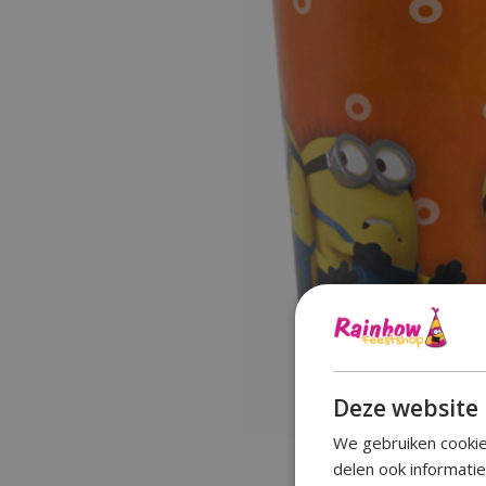
Deze website 
We gebruiken cookie
delen ook informati