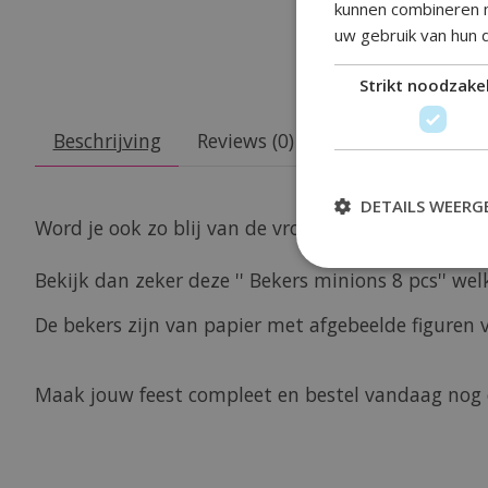
kunnen combineren m
uw gebruik van hun 
Strikt noodzakel
Beschrijving
Reviews (0)
DETAILS WEERG
Word je ook zo blij van de vrolijke minions vriend
Bekijk dan zeker deze '' Bekers minions 8 pcs'' wel
De bekers zijn van papier met afgebeelde figuren 
Maak jouw feest compleet en bestel vandaag nog d