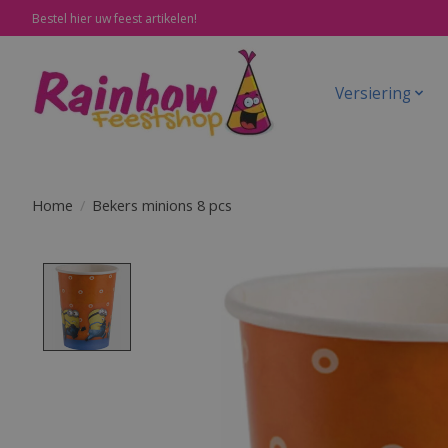
Bestel hier uw feest artikelen!
Versiering
Home
/
Bekers minions 8 pcs
Product image slideshow Items