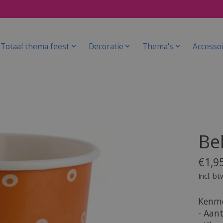
Totaal thema feest
Decoratie
Thema's
Accesso
Be
€1,9
Incl. bt
Kenme
- Aant