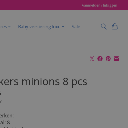
Aanmelden / Inloggen
ires
Baby versiering luxe
Sale
kers minions 8 pcs
5
w
rken:
al: 8