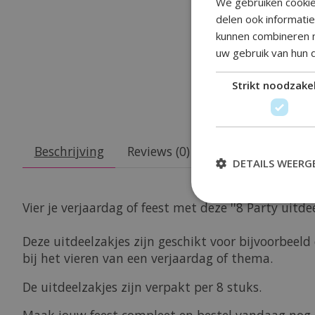
We gebruiken cookie
delen ook informati
kunnen combineren m
uw gebruik van hun 
Strikt noodzakel
Beschrijving
Reviews (0)
DETAILS WEERG
Vier je verjaardag of feest met deze ''8 Party uit
Deze uitdeelzakjes zijn geschikt voor bijvoorbee
bij het vieren van een verjaardag of thema.
De uitdeelzakjes zijn verpakt per 8 stuks.