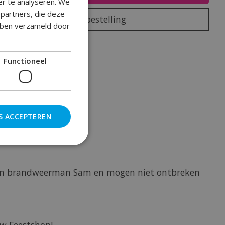
er te analyseren. We
epartners, die deze
Plaats bestelling
ebben verzameld door
oegen om te vergelijken
Functioneel
S ACCEPTEREN
an van brandweerman Sam en mogen niet ontbreken