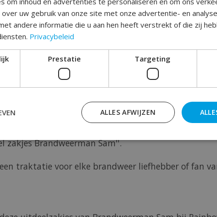
s om inhoud en advertenties te personaliseren en om ons verke
e over uw gebruik van onze site met onze advertentie- en analys
et andere informatie die u aan hen heeft verstrekt of die zij h
diensten.
Privacybeleid
Toev
ijk
Prestatie
Targeting
EVEN
ALLES AFWIJZEN
ALLE
deel zakjes Brandweerman Sam''.
ld een traktatie voor elke brandweer liefhebber of f