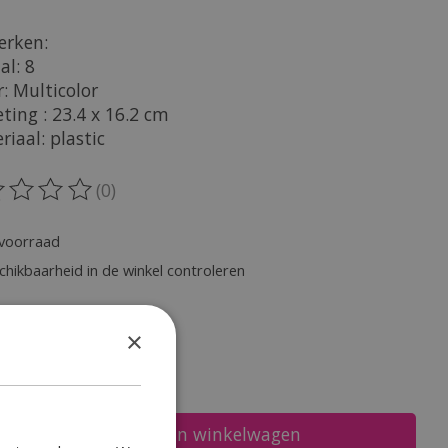
rken:
al: 8
r: Multicolor
ting : 23.4 x 16.2 cm
riaal: plastic
(0)
oordeling van dit product is
0
van de 5
voorraad
chikbaarheid in de winkel controleren
heid:
×
Toevoegen aan winkelwagen