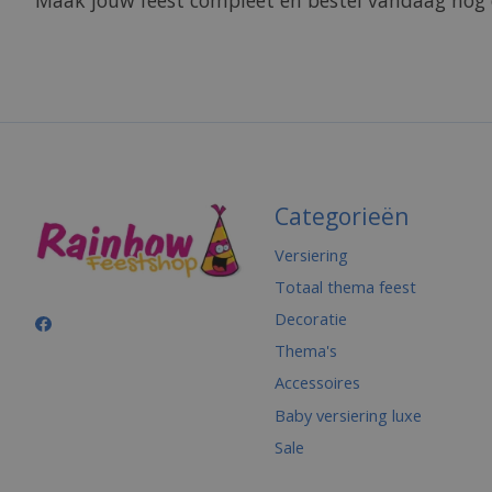
Maak jouw feest compleet en bestel vandaag nog
Categorieën
Versiering
Totaal thema feest
Decoratie
Thema's
Accessoires
Baby versiering luxe
Sale