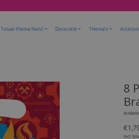
Totaal thema feest
Decoratie
Thema's
Accesso
8 P
Br
Artike
€1,7
Incl. bt