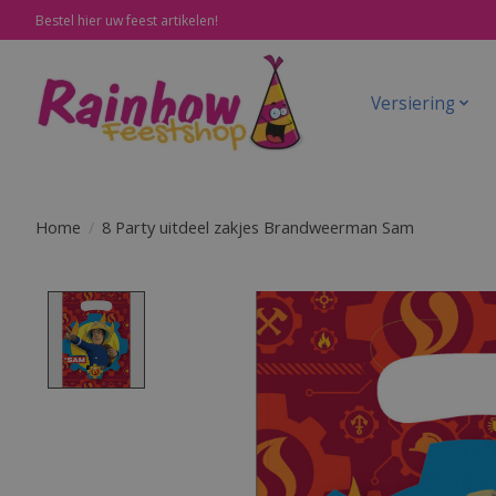
Bestel hier uw feest artikelen!
Versiering
Home
/
8 Party uitdeel zakjes Brandweerman Sam
Product image slideshow Items