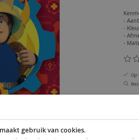
Kenme
- Aant
- Kleu
- Afme
- Mate
De be
Op 
Bes
Hoeveel
maakt gebruik van cookies.