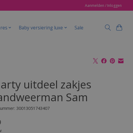
Aanmelden / Inloggen
ires
Baby versiering luxe
Sale
arty uitdeel zakjes
andweerman Sam
lnummer: 30013051743407
9
w