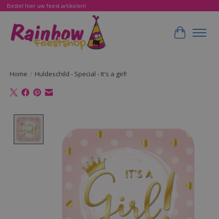
Bestel hier uw feest artikelen!
Winkelwa
Home
/
Huldeschild - Special - It's a girl!
Product image slideshow Items