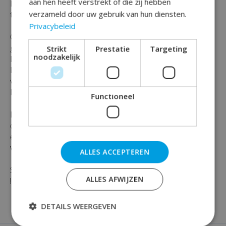
aan hen heeft verstrekt of die zij hebben
Ben je op zoek naar een aanvulling op je decoratie of
verzameld door uw gebruik van hun diensten.
toevoeging waardoor je feest opvalt ?
Privacybeleid
Ga dan voor dit leuke geboorte Huldeschild met It's a
girl erop die je voor ramen en deuren kunt gebruiken.
Strikt
Prestatie
Targeting
noodzakelijk
Hiermee valt de gelegenheid en of feest direct op !
Het betreft geen sticker , en maakt het ideaal om te
verplaatsen zo kun je de huldeschilden buiten en
binnen gebruiken.
Functioneel
De grote huldeschilden zijn gemaakt van karton met
daarover nog een plastic beschermlaag en hebben
een afmeting van 50x50 centimeter en zijn per stuk
verpakt.
ALLES ACCEPTEREN
Shop vandaag je party artikelen bij Rainbowfeestshop
ALLES AFWIJZEN
!
DETAILS WEERGEVEN