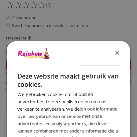
(0)
De beoordeling van dit product is
0
van de 5
Op voorraad
Beschikbaarheid in de winkel controleren
Hoeveelheid:
×
Toevoegen aan winkelwagen
Deze website maakt gebruik van
Plaats bestelling
cookies.
Toevoegen om te vergelijken
We gebruiken cookies om inhoud en
advertenties te personaliseren en om ons
verkeer te analyseren. We delen ook informatie
over uw gebruik van onze site met onze
Beschrijving
Reviews (0)
advertentie- en analysepartners, die deze
kunnen combineren met andere informatie die u