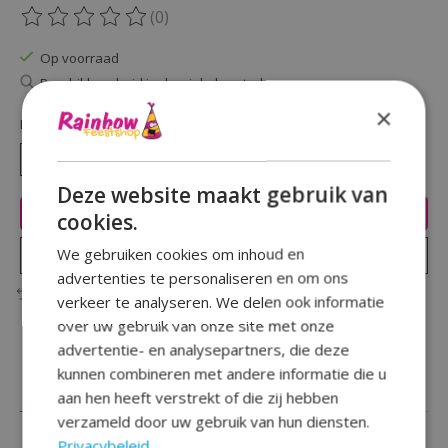
(0)
De beoordeling van dit product is
0
van de 5
Op voorraad
Beschikbaarheid in de winkel controleren
×
Hoeveelheid:
Deze website maakt gebruik van
Toevoegen aan winkelwagen
cookies.
We gebruiken cookies om inhoud en
Plaats bestelling
advertenties te personaliseren en om ons
Toevoegen om te vergelijken
verkeer te analyseren. We delen ook informatie
over uw gebruik van onze site met onze
advertentie- en analysepartners, die deze
kunnen combineren met andere informatie die u
Beschrijving
Reviews (0)
aan hen heeft verstrekt of die zij hebben
verzameld door uw gebruik van hun diensten.
Privacybeleid