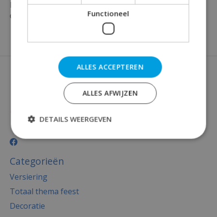
Maak jouw feest compleet en bestel vandaag nog
Functioneel
deze verkeers-serie 50 bekers bij Rainbow Feestshop!
ALLES ACCEPTEREN
ALLES AFWIJZEN
DETAILS WEERGEVEN
Categorieën
Versiering
Totaal thema feest
Decoratie