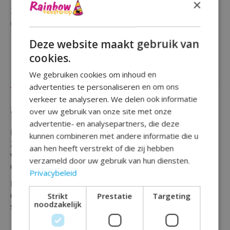
×
Niet op voorraad
Beschikbaarheid in de winkel controleren
Deze website maakt gebruik van
cookies.
We gebruiken cookies om inhoud en
Beschrijving
Reviews (0)
advertenties te personaliseren en om ons
verkeer te analyseren. We delen ook informatie
Een verjaardag of gelegenheid te vieren van 50 jaar ?
over uw gebruik van onze site met onze
advertentie- en analysepartners, die deze
Bekijk dan zeker deze '' 50 Jaar Verkeersbord Bekers
kunnen combineren met andere informatie die u
250ml - 10 stuks '' welke geschikt zijn voor een
aan hen heeft verstrekt of die zij hebben
verjaardag, (thema) feest of voor sarah en abraham's
verzameld door uw gebruik van hun diensten.
die deze mijlpaal vieren.
Privacybeleid
De bekers zijn van plastic met afgebeelde cijfers 50 in
de stijl van een verkeersbord en zijn verpakt per 10
Strikt
Prestatie
Targeting
noodzakelijk
stuks.