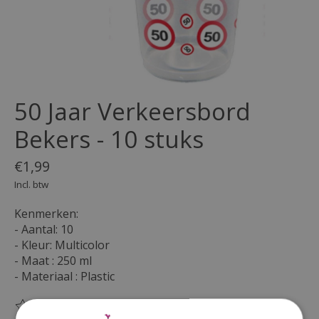
50 Jaar Verkeersbord
Bekers - 10 stuks
€1,99
Incl. btw
Kenmerken:
- Aantal: 10
- Kleur: Multicolor
- Maat : 250 ml
- Materiaal : Plastic
(0)
De beoordeling van dit product is
0
van de 5