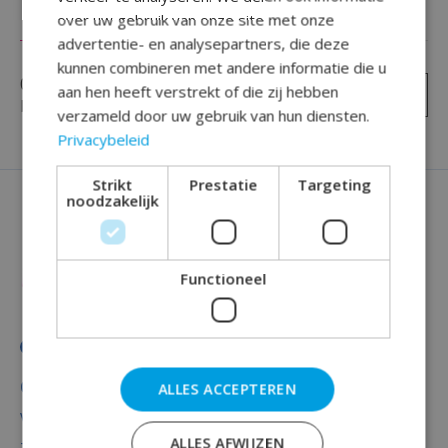
over uw gebruik van onze site met onze
Reviews (0)
advertentie- en analysepartners, die deze
kunnen combineren met andere informatie die u
0
sterren op basis van
0
aan hen heeft verstrekt of die zij hebben
Je beoordeling toevoegen
beoordelingen
verzameld door uw gebruik van hun diensten.
Privacybeleid
Strikt
Prestatie
Targeting
noodzakelijk
Functioneel
Categorieën
ALLES ACCEPTEREN
Versiering
ALLES AFWIJZEN