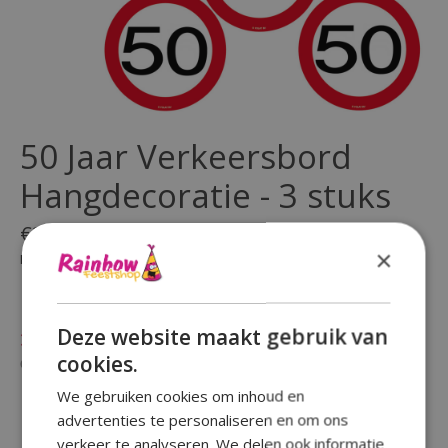
50 Jaar Verkeersbord
Hangdecoratie - 3 stuks
€3,60
×
Incl. btw
(0)
De beoordeling van dit product is
0
van de 5
Deze website maakt gebruik van
Niet op voorraad
cookies.
Beschikbaarheid in de winkel controleren
We gebruiken cookies om inhoud en
advertenties te personaliseren en om ons
verkeer te analyseren. We delen ook informatie