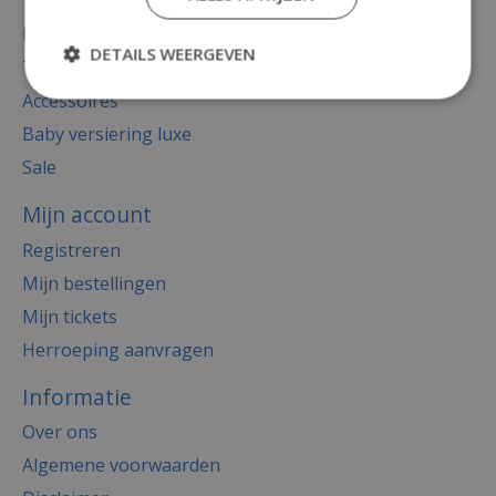
Totaal thema feest
Decoratie
DETAILS WEERGEVEN
Thema's
Accessoires
Baby versiering luxe
Sale
Mijn account
Registreren
Mijn bestellingen
Mijn tickets
Herroeping aanvragen
Informatie
Over ons
Algemene voorwaarden