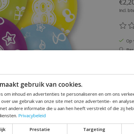
€2,2
Incl. bt
De be
Op 
Bes
Hoeveel
maakt gebruik van cookies.
s om inhoud en advertenties te personaliseren en om ons verke
e over uw gebruik van onze site met onze advertentie- en analys
et andere informatie die u aan hen heeft verstrekt of die zij h
diensten.
Privacybeleid
Toev
ijk
Prestatie
Targeting