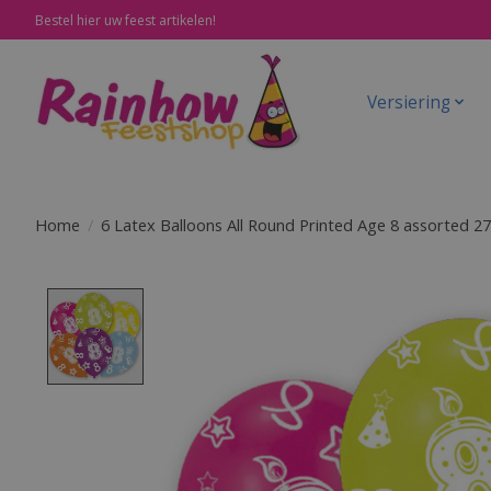
Bestel hier uw feest artikelen!
Versiering
Home
/
6 Latex Balloons All Round Printed Age 8 assorted 27
Product image slideshow Items