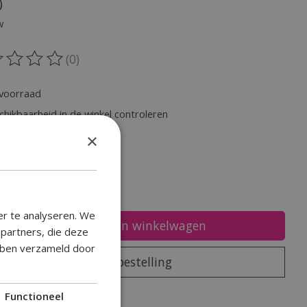
0
w
(0)
oordeling van dit product is
0
van de 5
voorraad
chikbaarheid in de winkel controleren
×
heid:
er te analyseren. We
Toevoegen aan winkelwagen
epartners, die deze
ebben verzameld door
Plaats bestelling
oegen om te vergelijken
Functioneel