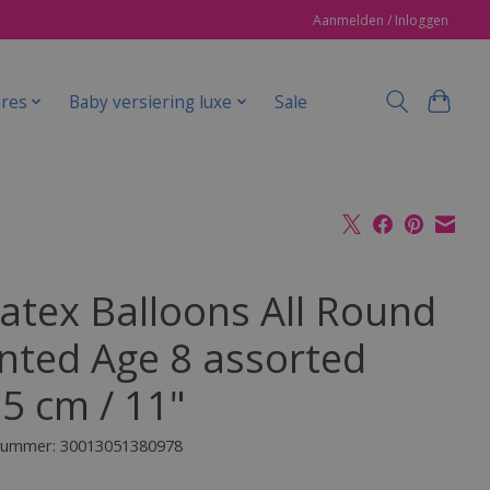
Aanmelden / Inloggen
ires
Baby versiering luxe
Sale
Latex Balloons All Round
inted Age 8 assorted
.5 cm / 11"
lnummer: 30013051380978