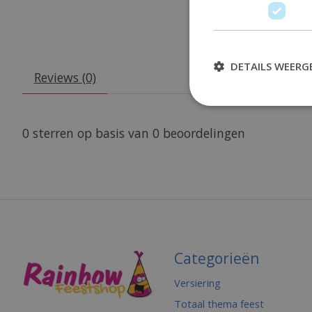
DETAILS WEERG
Reviews (0)
0
sterren op basis van
0
beoordelingen
Categorieën
Versiering
Totaal thema feest