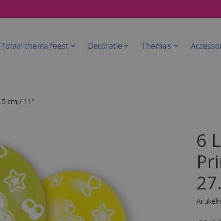
Totaal thema feest
Decoratie
Thema's
Accesso
.5 cm / 11"
6 
Pr
27
Artike