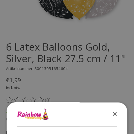
6 Latex Balloons Gold,
Silver, Black 27.5 cm / 11"
Artikelnummer: 30013051654604
€1,99
Incl. btw
(0)
De beoordeling van dit product is
0
van de 5
×
Op voorraad
Beschikbaarheid in de winkel controleren
Hoeveelheid: