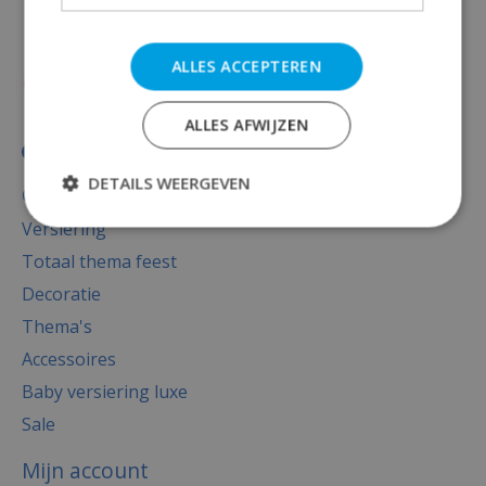
ALLES ACCEPTEREN
ALLES AFWIJZEN
DETAILS WEERGEVEN
Categorieën
Versiering
Totaal thema feest
Decoratie
Thema's
Accessoires
Baby versiering luxe
Sale
Mijn account