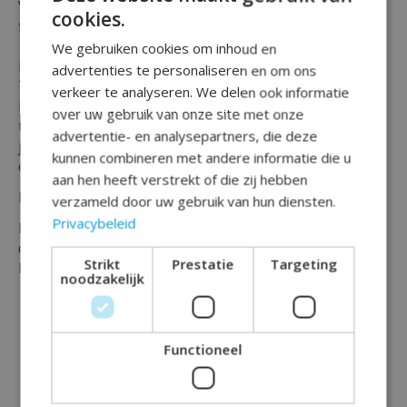
Vier je verjaardag of themafeest met deze '' 6 party
cookies.
feest hoedjes Thomas de trein '' !
We gebruiken cookies om inhoud en
Deze vrolijke feesthoedjes zijn geschikt voor elk
advertenties te personaliseren en om ons
Thomas de Trein liefhebber.
verkeer te analyseren. We delen ook informatie
En passen perfect bij het vieren van een verjaardag of
over uw gebruik van onze site met onze
thema met thomas de trein en zijn vrienden wanneer
advertentie- en analysepartners, die deze
je daar vriendjes of vriendinnetjes bij wil uitnodigen
kunnen combineren met andere informatie die u
en ook zo'n feestelijk part hoed bij wil delen!
aan hen heeft verstrekt of die zij hebben
De feesthoedjes zijn verpakt per 6 stuks.
verzameld door uw gebruik van hun diensten.
Privacybeleid
Maak jouw feest compleet en bestel vandaag nog
deze Thomas de trein feesthoedjes bij Rainbow
Strikt
Prestatie
Targeting
Feestshop!
noodzakelijk
Functioneel
Dit vind je misschien ook leuk