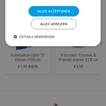
Items van productcarrousel
Sale
ALLES ACCEPTEREN
ALLES AFWIJZEN
DETAILS WEERGEVEN
Folieballon cijfer '9'
8 borden Thomas &
blauw (100cm)
Friends papier 22.8 cm
€1,99
€4,95
€3,50