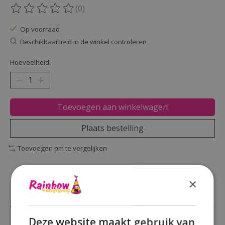
(0)
De beoordeling van dit product is
0
van de 5
Op voorraad
Beschikbaarheid in de winkel controleren
Hoeveelheid:
Toevoegen aan winkelwagen
Plaats bestelling
Toevoegen om te vergelijken
×
Beschrijving
Reviews (0)
Deze website maakt gebruik van