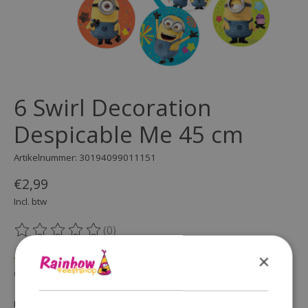
6 Swirl Decoration
Despicable Me 45 cm
Artikelnummer: 30194099011151
€2,99
Incl. btw
(0)
De beoordeling van dit product is
0
van de 5
×
Op voorraad
Beschikbaarheid in de winkel controleren
Hoeveelheid: