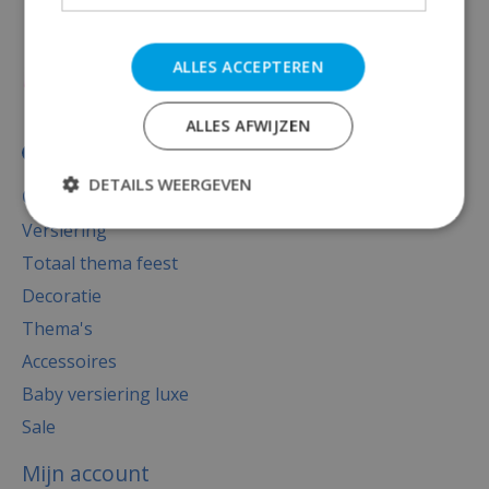
ALLES ACCEPTEREN
ALLES AFWIJZEN
DETAILS WEERGEVEN
Categorieën
Versiering
Totaal thema feest
Decoratie
Thema's
Accessoires
Baby versiering luxe
Sale
Mijn account