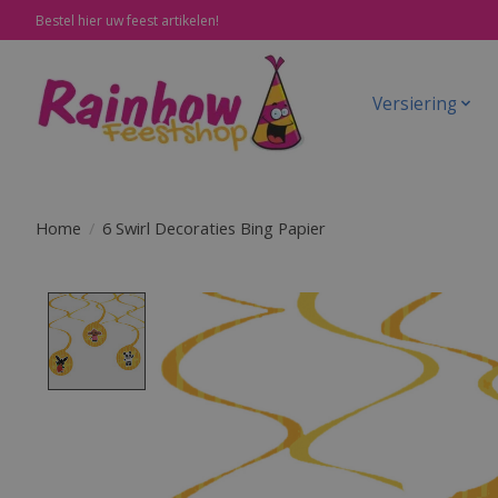
Bestel hier uw feest artikelen!
Versiering
Home
/
6 Swirl Decoraties Bing Papier
Product image slideshow Items