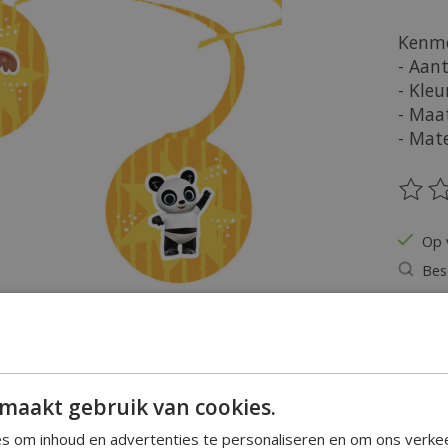
Kenme
- Aant
- Kleu
- Maa
- Mate
De be
Op 
Bes
Hoeveel
maakt gebruik van cookies.
s om inhoud en advertenties te personaliseren en om ons verke