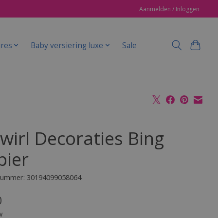
Aanmelden / Inloggen
ires
Baby versiering luxe
Sale
Swirl Decoraties Bing
pier
lnummer: 30194099058064
0
w