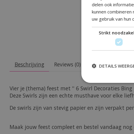
delen ook informati
kunnen combineren m
uw gebruik van hun 
Strikt noodzakel
Beschrijving
Reviews (0)
DETAILS WEERG
Vier je (thema) feest met '' 6 Swirl Decoraties Bing P
Deze Swirls zijn een echte musthave voor elke lie
De swirls zijn van stevig papier en zijn verpakt per
Maak jouw feest compleet en bestel vandaag nog de