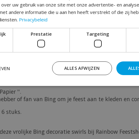
e over uw gebruik van onze site met onze advertentie- en analys
et andere informatie die u aan hen heeft verstrekt of die zij h
diensten.
Privacybeleid
Toev
ijk
Prestatie
Targeting
EVEN
ALLES AFWIJZEN
ALLE
apier ''.
fhebber of fan van Bing om je feest aan te kleden en c
 6 stuks.
ze vrolijke Bing decoratie swirls bij Rainbow Feestsh