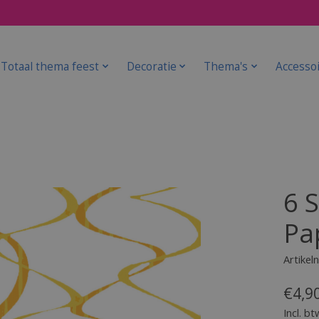
Totaal thema feest
Decoratie
Thema's
Accesso
6 
Pa
Artike
€4,9
Incl. bt