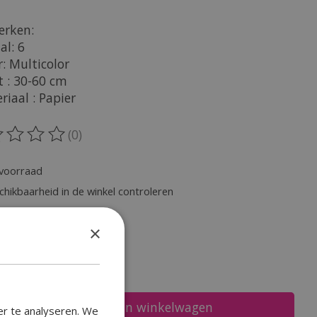
rken:
al: 6
r: Multicolor
t : 30-60 cm
riaal : Papier
(0)
oordeling van dit product is
0
van de 5
voorraad
chikbaarheid in de winkel controleren
heid:
×
Toevoegen aan winkelwagen
er te analyseren. We