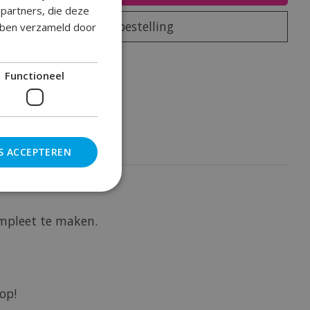
epartners, die deze
Plaats bestelling
ebben verzameld door
oegen om te vergelijken
Functioneel
S ACCEPTEREN
ompleet te maken.
op!