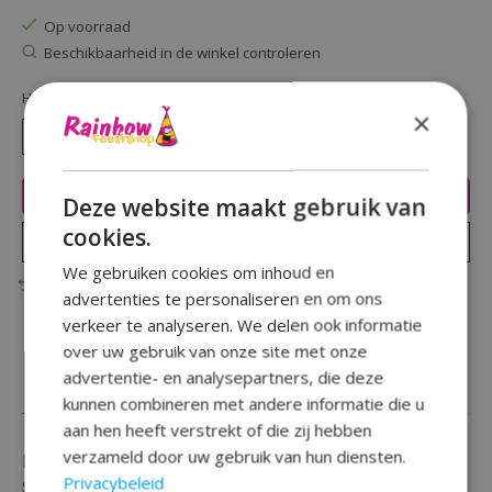
Op voorraad
Beschikbaarheid in de winkel controleren
Hoeveelheid:
×
Toevoegen aan winkelwagen
Deze website maakt gebruik van
cookies.
Plaats bestelling
We gebruiken cookies om inhoud en
Toevoegen om te vergelijken
advertenties te personaliseren en om ons
verkeer te analyseren. We delen ook informatie
over uw gebruik van onze site met onze
advertentie- en analysepartners, die deze
Beschrijving
Reviews (0)
kunnen combineren met andere informatie die u
aan hen heeft verstrekt of die zij hebben
verzameld door uw gebruik van hun diensten.
Maak je feest vrolijk en compleet met deze kleurrijke
Privacybeleid
stippen ''60 Jaar Happy Bday Dots Vlaggenlijn - 10