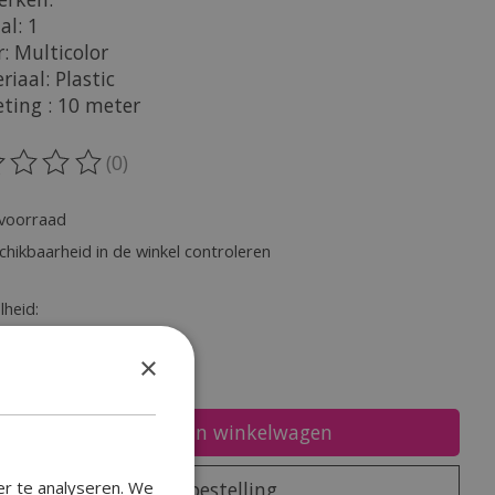
al: 1
r: Multicolor
riaal: Plastic
eting : 10 meter
(0)
oordeling van dit product is
0
van de 5
voorraad
chikbaarheid in de winkel controleren
heid:
×
Toevoegen aan winkelwagen
er te analyseren. We
Plaats bestelling