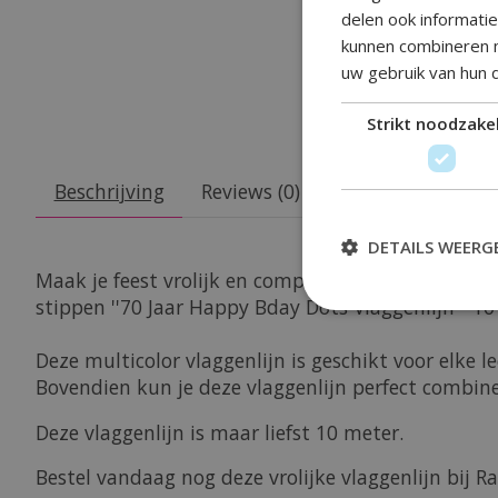
delen ook informati
kunnen combineren m
uw gebruik van hun 
Strikt noodzakel
Beschrijving
Reviews (0)
DETAILS WEERG
Maak je feest vrolijk en compleet met deze kleurri
stippen ''70 Jaar Happy Bday Dots Vlaggenlijn - 10 
Deze multicolor vlaggenlijn is geschikt voor elke le
Bovendien kun je deze vlaggenlijn perfect combine
Deze vlaggenlijn is maar liefst 10 meter.
Bestel vandaag nog deze vrolijke vlaggenlijn bij 