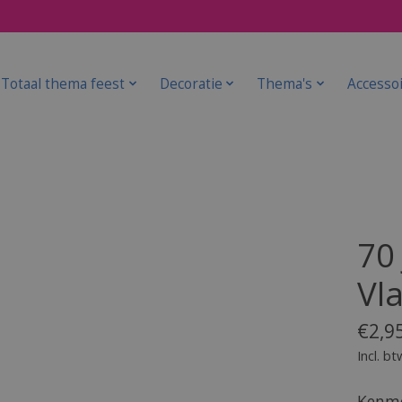
Totaal thema feest
Decoratie
Thema's
Accesso
70
Vla
€2,9
Incl. bt
Kenme