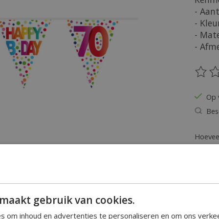
- Aant
- Kleu
- Mate
- Afm
De be
Op 
Bes
Hoeveel
maakt gebruik van cookies.
s om inhoud en advertenties te personaliseren en om ons verke