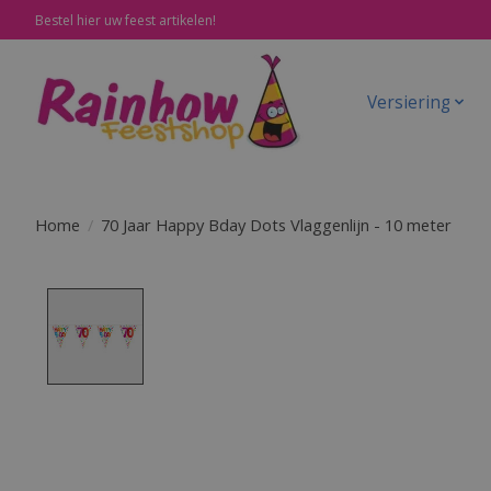
Bestel hier uw feest artikelen!
Versiering
Home
/
70 Jaar Happy Bday Dots Vlaggenlijn - 10 meter
Product image slideshow Items