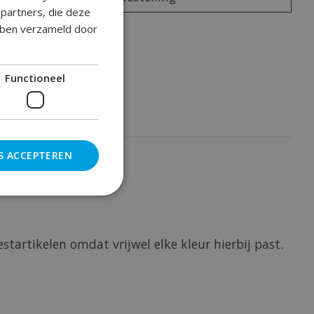
epartners, die deze
ebben verzameld door
oegen om te vergelijken
Functioneel
S ACCEPTEREN
tartikelen omdat vrijwel elke kleur hierbij past.