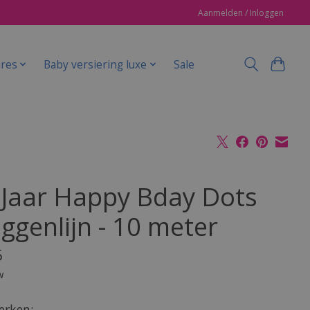
Aanmelden / Inloggen
ires
Baby versiering luxe
Sale
 Jaar Happy Bday Dots
ggenlijn - 10 meter
5
w
rken: