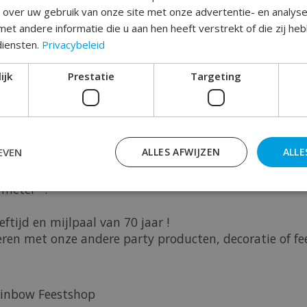
e over uw gebruik van onze site met onze advertentie- en analys
et andere informatie die u aan hen heeft verstrekt of die zij h
Toev
diensten.
Privacybeleid
ijk
Prestatie
Targeting
EVEN
ALLES AFWIJZEN
ALLE
jke
meter'' !
eftijd en mijlpaal van 70 jaar !
ren met onze andere party producten, decoratie of fees
Rainbow Feestshop