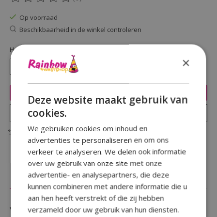
De beoordeling van dit product is
0
van de 5
Op voorraad
Beschikbaarheid in de winkel controleren
Hoeveelheid:
×
Toevoegen aan winkelwagen
Deze website maakt gebruik van
cookies.
Plaats bestelling
We gebruiken cookies om inhoud en
Toevoegen om te vergelijken
advertenties te personaliseren en om ons
verkeer te analyseren. We delen ook informatie
over uw gebruik van onze site met onze
advertentie- en analysepartners, die deze
Beschrijving
Reviews (0)
kunnen combineren met andere informatie die u
aan hen heeft verstrekt of die zij hebben
Vier je verjaardag of themafeest met deze 8 stuks
verzameld door uw gebruik van hun diensten.