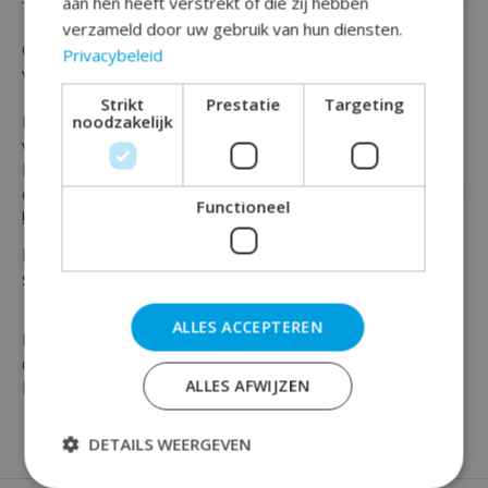
aan hen heeft verstrekt of die zij hebben
verzameld door uw gebruik van hun diensten.
Groot liefhebber van paw patrol en binnenkort iets te
Privacybeleid
vieren ?
Strikt
Prestatie
Targeting
Denk dan aan deze leuke paw patrol uitnodigingen
noodzakelijk
voor je klasgenootjes, vriendjes en vriendinnetjes.
Deze uitnodigingen welke geleverd worden met
envelop zijn geschikt voor elke paw patrol kinderfeest
Functioneel
!
De uitnodigingen zijn van papier en zijn verpakt per 8
stuks.
ALLES ACCEPTEREN
Maak jouw feest compleet en bestel vandaag nog
deze leuke paw patrol uitnodigingen bij Rainbow
ALLES AFWIJZEN
Feestshop!
DETAILS WEERGEVEN