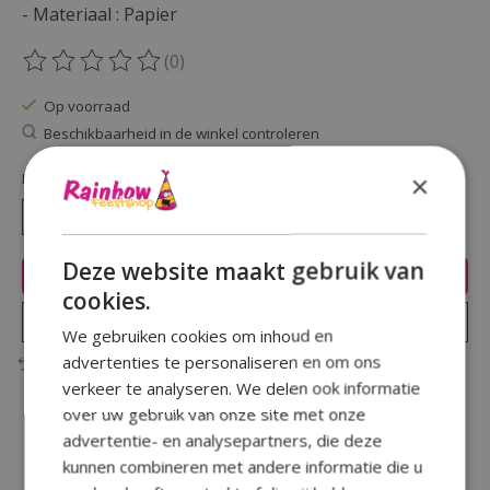
- Materiaal : Papier
(0)
De beoordeling van dit product is
0
van de 5
Op voorraad
Beschikbaarheid in de winkel controleren
Hoeveelheid:
×
Deze website maakt gebruik van
Toevoegen aan winkelwagen
cookies.
Plaats bestelling
We gebruiken cookies om inhoud en
advertenties te personaliseren en om ons
Toevoegen om te vergelijken
verkeer te analyseren. We delen ook informatie
over uw gebruik van onze site met onze
advertentie- en analysepartners, die deze
kunnen combineren met andere informatie die u
Beschrijving
Reviews (0)