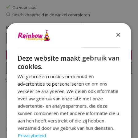
Op voorraad
Beschikbaarheid in de winkel controleren
Hoeveelheid:
×
Toevoegen aan winkelwagen
Deze website maakt gebruik van
cookies.
Plaats bestelling
We gebruiken cookies om inhoud en
Toevoegen om te vergelijken
advertenties te personaliseren en om ons
verkeer te analyseren. We delen ook informatie
over uw gebruik van onze site met onze
advertentie- en analysepartners, die deze
Beschrijving
Reviews (0)
kunnen combineren met andere informatie die u
aan hen heeft verstrekt of die zij hebben
verzameld door uw gebruik van hun diensten.
Fan van de stoere brandweerman Sam ?
Privacybeleid