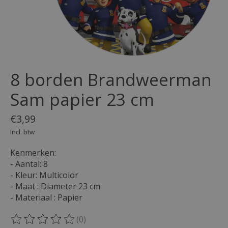
8 borden Brandweerman
Sam papier 23 cm
€3,99
Incl. btw
Kenmerken:
- Aantal: 8
- Kleur: Multicolor
- Maat : Diameter 23 cm
- Materiaal : Papier
(0)
De beoordeling van dit product is
0
van de 5