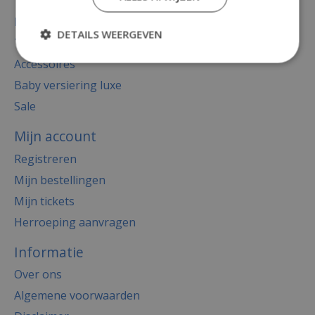
Totaal thema feest
Decoratie
DETAILS WEERGEVEN
Thema's
Accessoires
Baby versiering luxe
Sale
Mijn account
Registreren
Mijn bestellingen
Mijn tickets
Herroeping aanvragen
Informatie
Over ons
Algemene voorwaarden