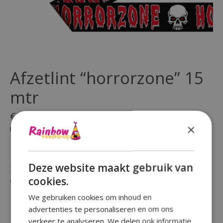
Afzetlint “horrorzone” 15
mtr
€2,95
×
Incl. btw
(0)
De beoordeling van dit product is
0
van de 5
Deze website maakt gebruik van
Niet op voorraad
cookies.
Beschikbaarheid in de winkel controleren
We gebruiken cookies om inhoud en
advertenties te personaliseren en om ons
verkeer te analyseren. We delen ook informatie