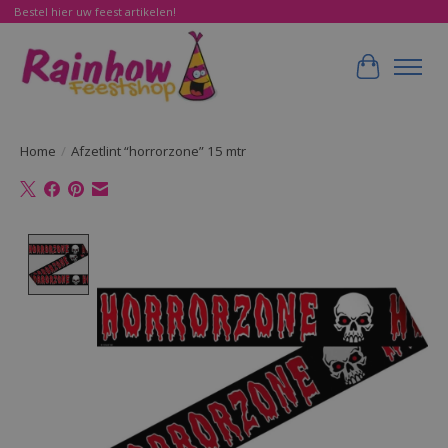
Bestel hier uw feest artikelen!
Winkelwa
Home
/
Afzetlint “horrorzone” 15 mtr
Product image slideshow Items