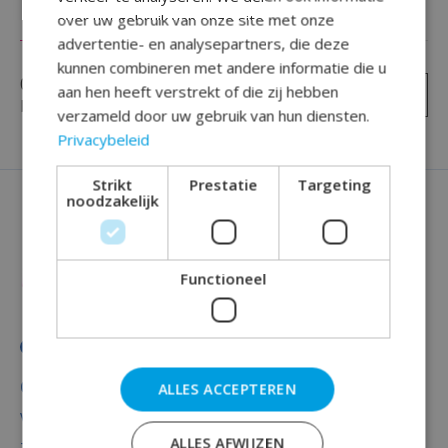
over uw gebruik van onze site met onze
Reviews (0)
advertentie- en analysepartners, die deze
kunnen combineren met andere informatie die u
0
sterren op basis van
0
aan hen heeft verstrekt of die zij hebben
Je beoordeling toevoegen
beoordelingen
verzameld door uw gebruik van hun diensten.
Privacybeleid
Strikt
Prestatie
Targeting
noodzakelijk
Functioneel
Categorieën
ALLES ACCEPTEREN
Versiering
ALLES AFWIJZEN