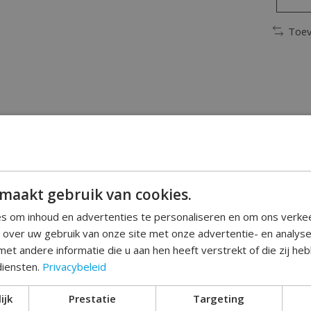
Toev
mvisite ?
est ?
maakt gebruik van cookies.
s om inhoud en advertenties te personaliseren en om ons verke
t dan een passend servet !
e over uw gebruik van onze site met onze advertentie- en analys
 een leuke lage prijs !
et andere informatie die u aan hen heeft verstrekt of die zij h
diensten.
Privacybeleid
n roze met zachtroze van kleur.
by girl versiering.
ijk
Prestatie
Targeting