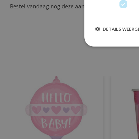
Bestel vandaag nog deze aantrekkelijk geprijsde b
DETAILS WEERG
Items van productcarrousel