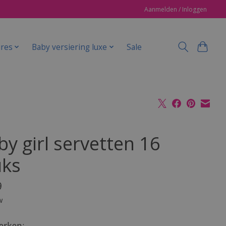
Aanmelden / Inloggen
ires
Baby versiering luxe
Sale
by girl servetten 16
uks
9
w
rken: