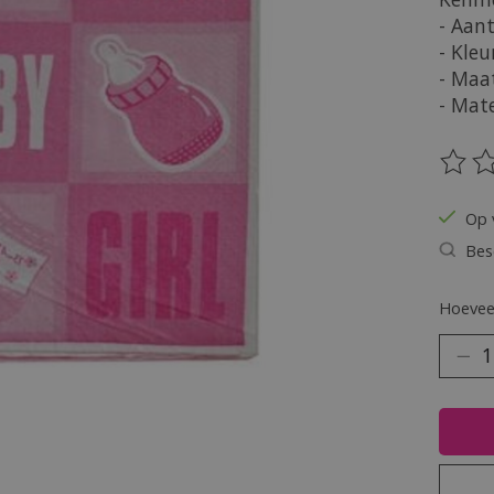
- Aant
- Kleu
- Maa
- Mate
De be
Op 
Bes
Hoeveel