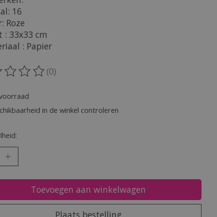
al: 16
r: Roze
t : 33x33 cm
riaal : Papier
(0)
oordeling van dit product is
0
van de 5
voorraad
chikbaarheid in de winkel controleren
heid:
Toevoegen aan winkelwagen
Plaats bestelling