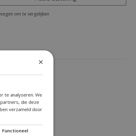
oegen om te vergelijken
×
er te analyseren. We
epartners, die deze
ebben verzameld door
Functioneel