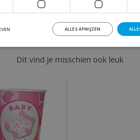
aby versiering bij Rainbow Feestshop !
EVEN
ALLES AFWIJZEN
ALLE
Dit vind je misschien ook leuk