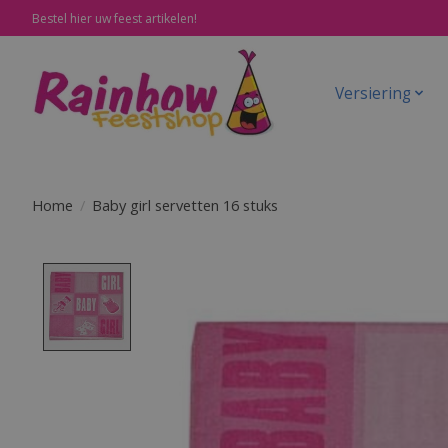
Bestel hier uw feest artikelen!
Versiering
Home
/
Baby girl servetten 16 stuks
Product image slideshow Items