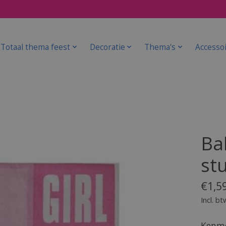
Totaal thema feest
Decoratie
Thema's
Accesso
Ba
st
€1,5
Incl. bt
Kenme