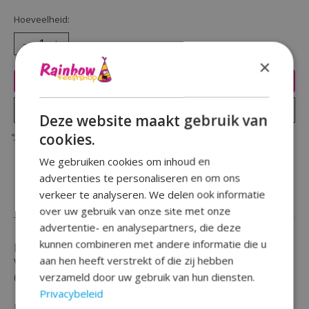
Hoeveelheid:
×
Toevoegen aan winkelwagen
Plaats bestelling
Deze website maakt gebruik van
cookies.
Toevoegen om te vergelijken
We gebruiken cookies om inhoud en
advertenties te personaliseren en om ons
verkeer te analyseren. We delen ook informatie
Beschrijving
Reviews (0)
over uw gebruik van onze site met onze
advertentie- en analysepartners, die deze
kunnen combineren met andere informatie die u
Heb je een ballon besteld die je vult met helium ?
aan hen heeft verstrekt of die zij hebben
Vergeet dan ook zeker deze handige ''Ballon Gewicht
verzameld door uw gebruik van hun diensten.
Goud'' niet !
Privacybeleid
Dit gewicht speciaal gemaakt voor ballonnen zorgen