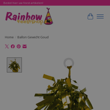
Bestel hier uw feest artikelen!
Winkelwa
Home
/
Ballon Gewicht Goud
Product image slideshow Items