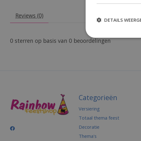
Reviews (0)
DETAILS WEERG
0
sterren op basis van
0
beoordelingen
Categorieën
Versiering
Totaal thema feest
Decoratie
Thema's