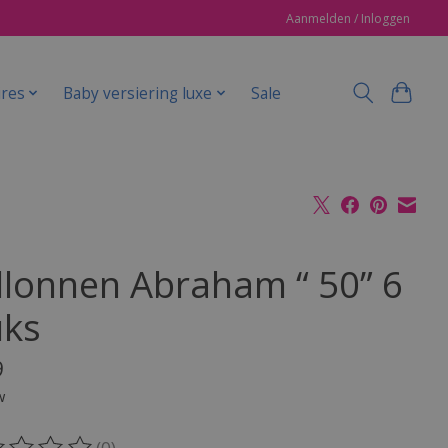
Aanmelden / Inloggen
ires
Baby versiering luxe
Sale
llonnen Abraham “ 50” 6
uks
9
w
(0)