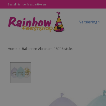
Bestel hier uw feest artikelen!
Versiering
Home
/
Ballonnen Abraham “ 50” 6 stuks
Product image slideshow Items