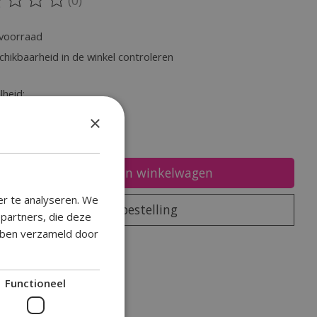
oordeling van dit product is
0
van de 5
voorraad
chikbaarheid in de winkel controleren
heid:
×
Toevoegen aan winkelwagen
er te analyseren. We
Plaats bestelling
epartners, die deze
ebben verzameld door
oegen om te vergelijken
Functioneel