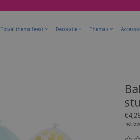
Totaal thema feest
Decoratie
Thema's
Accesso
Ba
st
€4,2
Incl. bt