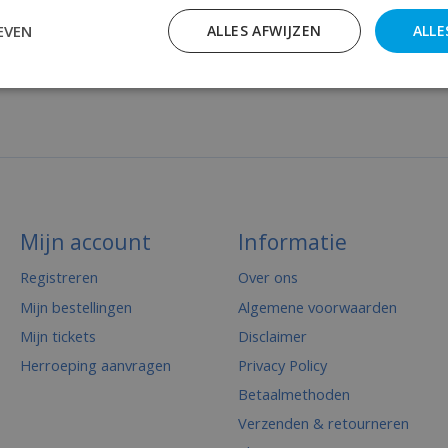
EVEN
ALLES AFWIJZEN
ALLE
Mijn account
Informatie
Registreren
Over ons
Mijn bestellingen
Algemene voorwaarden
Mijn tickets
Disclaimer
Herroeping aanvragen
Privacy Policy
Betaalmethoden
Verzenden & retourneren