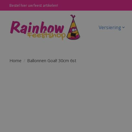
Bestel hier uw feest artikelen!
Versiering
Home
/
Ballonnen Goal! 30cm 6st
Product image slideshow Items