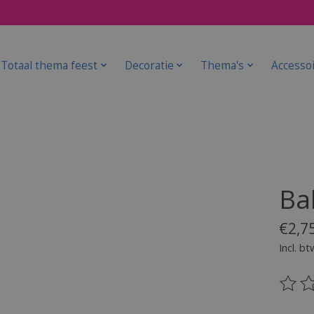
Totaal thema feest
Decoratie
Thema's
Accesso
Ba
€2,7
Incl. bt
De be