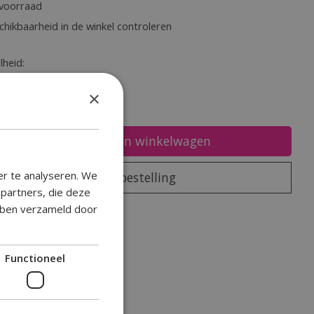
voorraad
chikbaarheid in de winkel controleren
heid:
×
Toevoegen aan winkelwagen
er te analyseren. We
Plaats bestelling
epartners, die deze
ebben verzameld door
oegen om te vergelijken
Functioneel