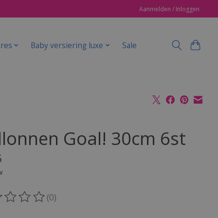
Aanmelden / Inloggen
ires
Baby versiering luxe
Sale
llonnen Goal! 30cm 6st
5
w
(0)
oordeling van dit product is
0
van de 5