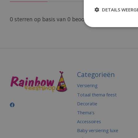
DETAILS WEERG
0
sterren op basis van
0
beoordelingen
Categorieën
Versiering
Totaal thema feest
Decoratie
Thema's
Accessoires
Baby versiering luxe