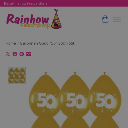
Bestel hier uw feest artikelen!
Winkelwa
Home
/
Ballonnen Goud "50" 30cm 6St.
Product image slideshow Items