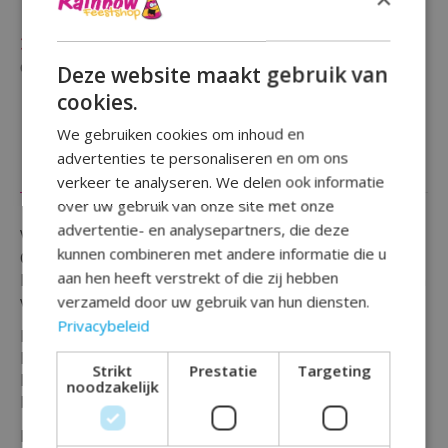
(0)
De beoordeling van dit product is
0
van de 5
Niet op voorraad
Deze website maakt gebruik van
Beschikbaarheid in de winkel controleren
cookies.
We gebruiken cookies om inhoud en
advertenties te personaliseren en om ons
Beschrijving
Reviews (0)
verkeer te analyseren. We delen ook informatie
over uw gebruik van onze site met onze
advertentie- en analysepartners, die deze
Vier het moment en mijlpaal met deze ''Ballonnen
kunnen combineren met andere informatie die u
Goud "50" 30cm 6St.''
aan hen heeft verstrekt of die zij hebben
Deze feestelijke ballonnen zijn perfect voor het vieren
van bijvoorbeeld een jubileum of verjaardag.
verzameld door uw gebruik van hun diensten.
Privacybeleid
De ballonnen zijn van hoogwaardige kwaliteit en
kunnen gevuld worden met lucht.
Strikt
Prestatie
Targeting
De afmeting en doorsnee is circa 30 centimeter en de
noodzakelijk
ballonnen zijn verpakt per 6 stuks.
Maak jouw feest compleet en bestel vandaag nog je