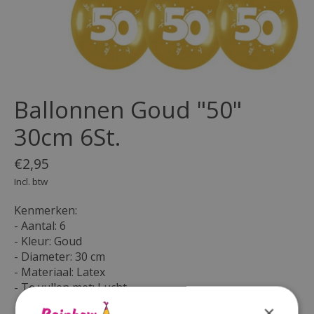
Ballonnen Goud "50"
30cm 6St.
€2,95
Incl. btw
Kenmerken:
- Aantal: 6
- Kleur: Goud
- Diameter: 30 cm
- Materiaal: Latex
- Te vullen met: Lucht
×