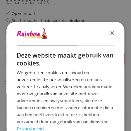
(0)
De beoordeling van dit product is
0
van de 5
Op voorraad
Beschikbaarheid in de winkel controleren
×
Hoeveelheid:
Deze website maakt gebruik van
Toevoegen aan winkelwagen
cookies.
Plaats bestelling
We gebruiken cookies om inhoud en
advertenties te personaliseren en om ons
Toevoegen om te vergelijken
verkeer te analyseren. We delen ook informatie
over uw gebruik van onze site met onze
advertentie- en analysepartners, die deze
kunnen combineren met andere informatie die u
Beschrijving
Reviews (0)
aan hen heeft verstrekt of die zij hebben
verzameld door uw gebruik van hun diensten.
Privacybeleid
Vier je verjaardag of gebeurtenis met deze