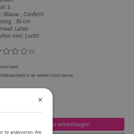
al: 5
r: Blauw , Confetti
eting : 30 cm
riaal: Latex
ullen met: Lucht
(0)
oordeling van dit product is
0
van de 5
voorraad
chikbaarheid in de winkel controleren
heid:
×
Toevoegen aan winkelwagen
er te analyseren. We