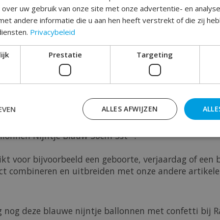
e over uw gebruik van onze site met onze advertentie- en analys
et andere informatie die u aan hen heeft verstrekt of die zij h
diensten.
Privacybeleid
Toev
ijk
Prestatie
Targeting
EVEN
ALLES AFWIJZEN
ALLE
lonnen Nijntje Blauw 30cm 5st ''.
hikt voor bijvoorbeeld een geboorte, verjaardag of een
ct combineren en uitbreiden met onze andere artikelen 
nog deze blauwe nijntje ballonnen met confetti bij 