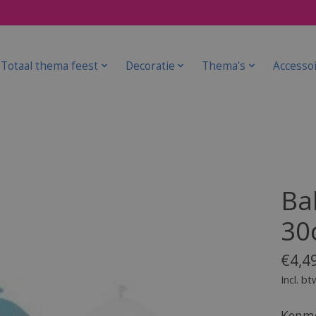
Totaal thema feest
Decoratie
Thema's
Accesso
Ba
30
€4,4
Incl. bt
Kenme