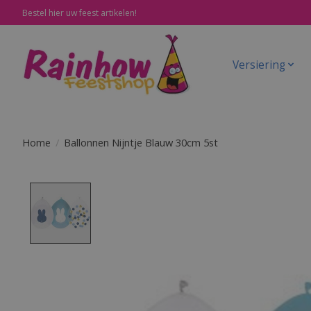
Bestel hier uw feest artikelen!
Versiering
Home
/
Ballonnen Nijntje Blauw 30cm 5st
Product image slideshow Items