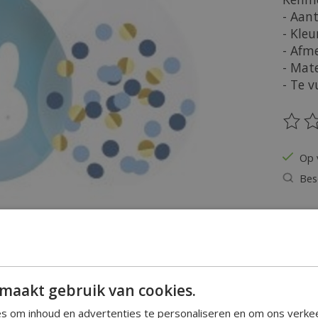
- Aant
- Kleu
- Afm
- Mate
- Te v
De be
Op 
Bes
Hoeveel
maakt gebruik van cookies.
s om inhoud en advertenties te personaliseren en om ons verke