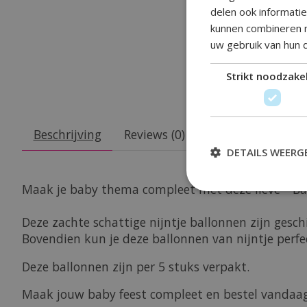
delen ook informati
kunnen combineren m
uw gebruik van hun 
Strikt noodzakel
Beschrijving
Reviews (0)
DETAILS WEERG
Maak je baby thema compleet met deze lieve '' Bal
Deze zachte schattige nijntje ballonnen zijn gesc
Bovendien kun je deze ballonnen van nijntje perfe
Deze ballonnen zijn per 5 stuks verpakt.
Maak jouw baby feest compleet en bestel vandaag 