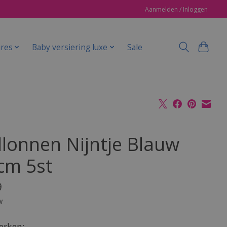
Aanmelden / Inloggen
ires
Baby versiering luxe
Sale
llonnen Nijntje Blauw
cm 5st
9
w
rken: