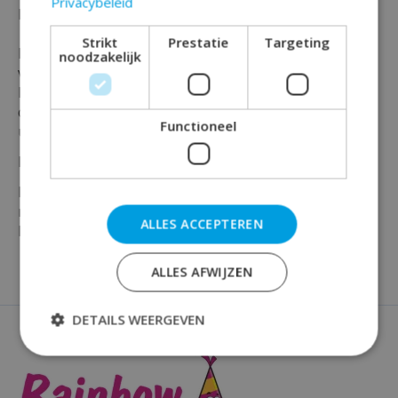
Privacybeleid
Ballonnen Nijntje meisje 30cm 6st ''.
Strikt
Prestatie
Targeting
Deze zachte schattige nijntje ballonnen zijn geschikt
noodzakelijk
voor bijvoorbeeld een geboorte of een babyshower.
Bovendien kun je deze ballonnen van nijntje perfect
combineren en uitbreiden met onze andere artikelen
Functioneel
uit de nijntje-serie.
Deze ballonnen zijn per 6 stuks verpakt.
Maak jouw baby feest compleet en bestel vandaag
nog deze roze nijntje ballonnen bij Rainbow
ALLES ACCEPTEREN
Feestshop!
ALLES AFWIJZEN
DETAILS WEERGEVEN