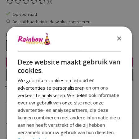
(0)
De beoordeling van dit product is
0
van de 5
Op voorraad
Beschikbaarheid in de winkel controleren
Hoeveelheid:
×
Deze website maakt gebruik van
Toevoegen aan winkelwagen
cookies.
Plaats bestelling
We gebruiken cookies om inhoud en
advertenties te personaliseren en om ons
Toevoegen om te vergelijken
verkeer te analyseren. We delen ook informatie
over uw gebruik van onze site met onze
advertentie- en analysepartners, die deze
Beschrijving
Reviews (0)
kunnen combineren met andere informatie die u
aan hen heeft verstrekt of die zij hebben
verzameld door uw gebruik van hun diensten.
Maak je baby thema compleet met deze lieve ''