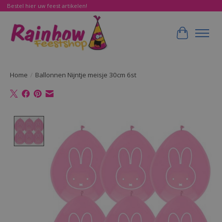
Bestel hier uw feest artikelen!
Winkelwa
Home
/
Ballonnen Nijntje meisje 30cm 6st
Product image slideshow Items