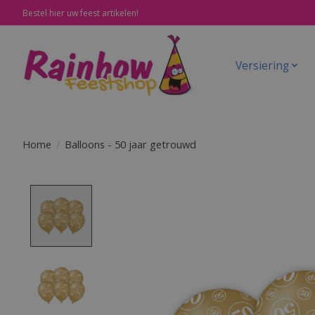
Bestel hier uw feest artikelen!
Versiering
Home
/
Balloons - 50 jaar getrouwd
Product image slideshow Items