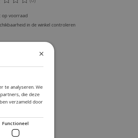
oordeling van dit product is
0
van de 5
t op voorraad
chikbaarheid in de winkel controleren
×
er te analyseren. We
epartners, die deze
ebben verzameld door
Functioneel