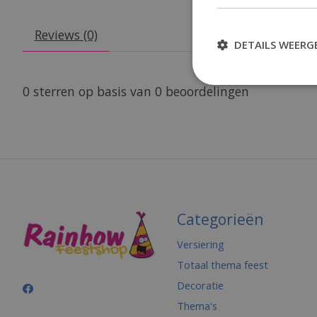
Reviews (0)
DETAILS WEERG
0
sterren op basis van
0
beoordelingen
Categorieën
Versiering
Totaal thema feest
Decoratie
Thema's