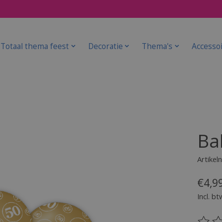
Totaal thema feest
Decoratie
Thema's
Accesso
Ba
Artike
€4,9
Incl. bt