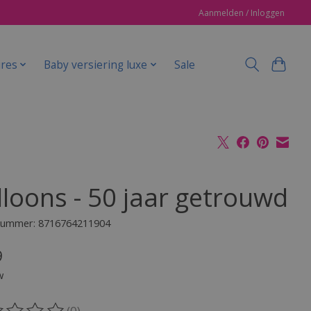
Aanmelden / Inloggen
ires
Baby versiering luxe
Sale
lloons - 50 jaar getrouwd
lnummer: 8716764211904
9
w
(0)