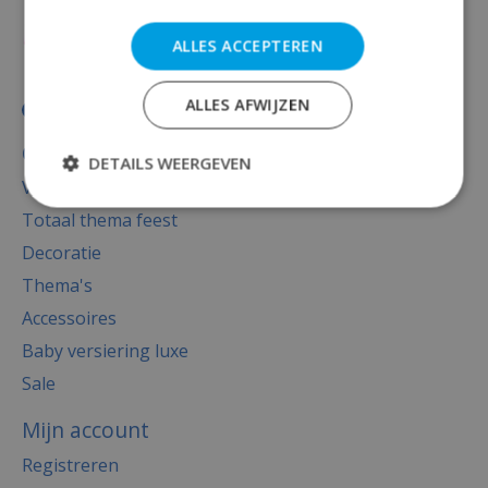
ALLES ACCEPTEREN
ALLES AFWIJZEN
Categorieën
DETAILS WEERGEVEN
Versiering
Totaal thema feest
Decoratie
Thema's
Accessoires
Baby versiering luxe
Sale
Mijn account
Registreren