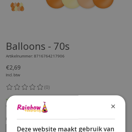
Balloons - 70s
Artikelnummer: 8716764217906
€2,69
Incl. btw
(0)
De beoordeling van dit product is
0
van de 5
Op voorraad
×
Beschikbaarheid in de winkel controleren
Hoeveelheid:
Deze website maakt gebruik van