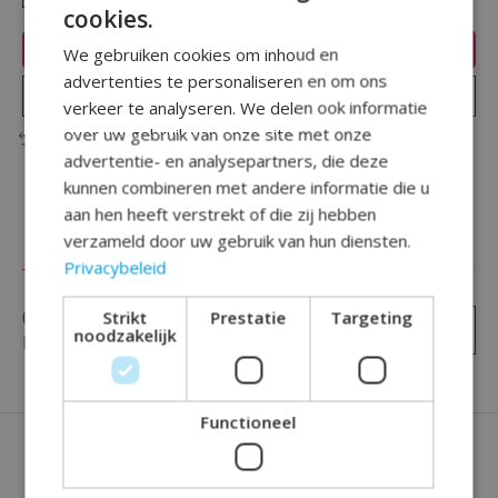
cookies.
Toevoegen aan winkelwagen
We gebruiken cookies om inhoud en
advertenties te personaliseren en om ons
Plaats bestelling
verkeer te analyseren. We delen ook informatie
over uw gebruik van onze site met onze
Toevoegen om te vergelijken
advertentie- en analysepartners, die deze
kunnen combineren met andere informatie die u
aan hen heeft verstrekt of die zij hebben
verzameld door uw gebruik van hun diensten.
Reviews (0)
Privacybeleid
0
sterren op basis van
0
Strikt
Prestatie
Targeting
Je beoordeling toevoegen
noodzakelijk
beoordelingen
Functioneel