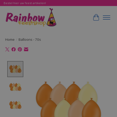
Bestel hier uw feest artikelen!
Winkelwa
Home
/
Balloons - 70s
Product image slideshow Items