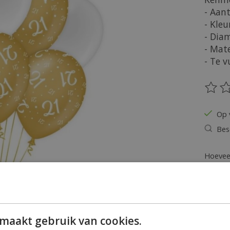
- Aant
- Kleu
- Dia
- Mate
- Te 
De be
Op 
Bes
Hoeveel
maakt gebruik van cookies.