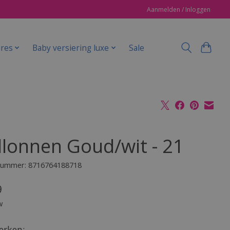
Aanmelden / Inloggen
ires
Baby versiering luxe
Sale
llonnen Goud/wit - 21
lnummer: 8716764188718
9
w
rken: