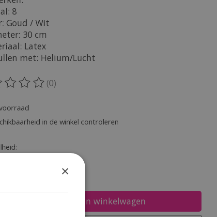
al: 8
r: Goud / Wit
meter: 30 cm
riaal: Latex
vullen met: Helium/Lucht
(0)
oordeling van dit product is
0
van de 5
voorraad
chikbaarheid in de winkel controleren
heid:
×
Toevoegen aan winkelwagen