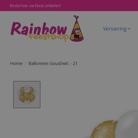
Bestel hier uw feest artikelen!
Versiering
Home
/
Ballonnen Goud/wit - 21
Product image slideshow Items