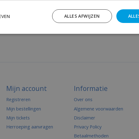
EVEN
ALLES AFWIJZEN
ALLE
Mijn account
Informatie
Registreren
Over ons
Mijn bestellingen
Algemene voorwaarden
Mijn tickets
Disclaimer
Herroeping aanvragen
Privacy Policy
Betaalmethoden