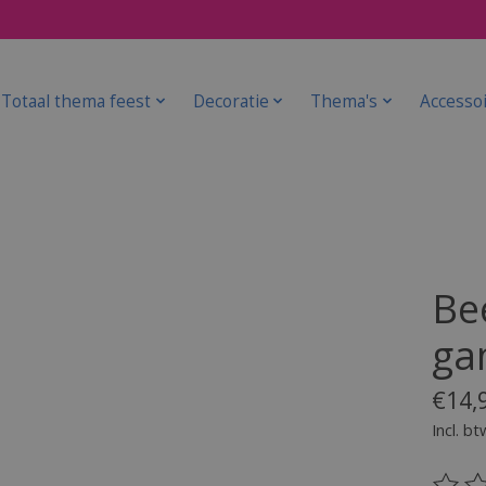
Totaal thema feest
Decoratie
Thema's
Accesso
Be
ga
€14,
Incl. bt