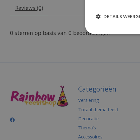
Reviews (0)
DETAILS WEERG
0
sterren op basis van
0
beoordelingen
Categorieën
Versiering
Totaal thema feest
Decoratie
Thema's
Accessoires