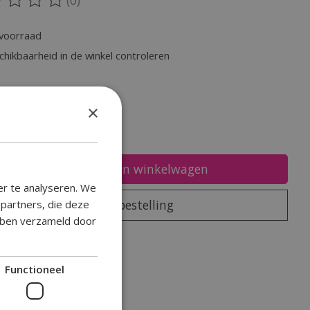
oordeling van dit product is
0
van de 5
voorraad
chikbaarheid in de winkel controleren
heid:
×
Toevoegen aan winkelwagen
er te analyseren. We
Plaats bestelling
epartners, die deze
ebben verzameld door
oegen om te vergelijken
Functioneel