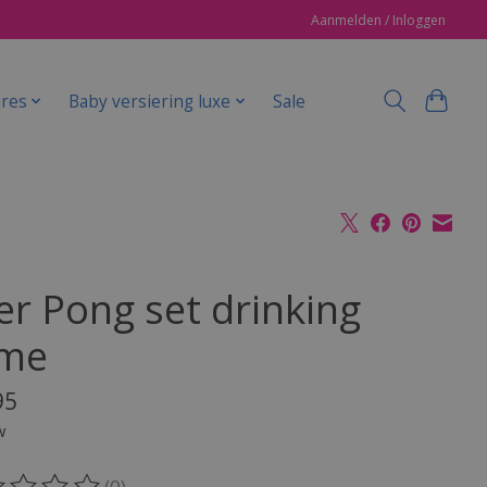
Aanmelden / Inloggen
ires
Baby versiering luxe
Sale
er Pong set drinking
me
95
w
(0)