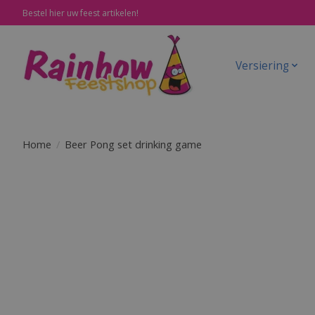
Bestel hier uw feest artikelen!
Versiering
Home
/
Beer Pong set drinking game
Product image slideshow Items