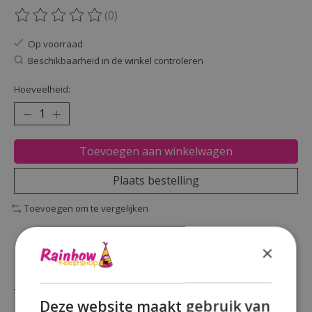
(0)
De beoordeling van dit product is
0
van de 5
Op voorraad
Beschikbaarheid in de winkel controleren
Hoeveelheid:
Toevoegen aan winkelwagen
Plaats bestelling
Toevoegen om te vergelijken
×
Beschrijving
Reviews (0)
Deze website maakt gebruik van