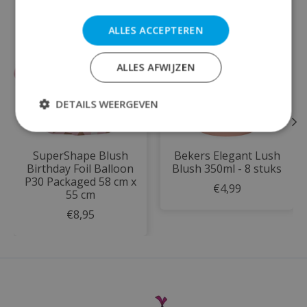
Items van productcarrousel
ALLES ACCEPTEREN
ALLES AFWIJZEN
DETAILS WEERGEVEN
SuperShape Blush
Bekers Elegant Lush
Birthday Foil Balloon
Blush 350ml - 8 stuks
P30 Packaged 58 cm x
€4,99
55 cm
€8,95