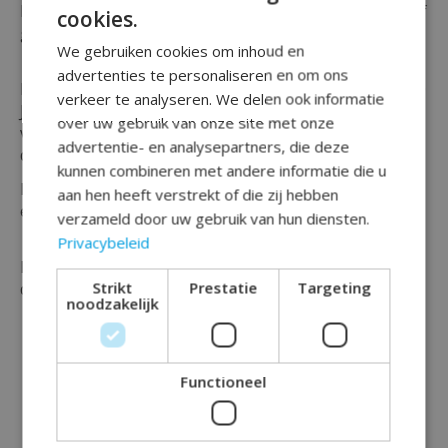
Liefhebber van blush pink en heb je een verjaardag of
cookies.
gelegenheid te vieren van 50 jaar ?
We gebruiken cookies om inhoud en
advertenties te personaliseren en om ons
Bekijk dan zeker deze '' Borden Elegant Lush Blush 50
verkeer te analyseren. We delen ook informatie
Jaar 23cm - 8 stuks '' welke geschikt zijn voor een
over uw gebruik van onze site met onze
verjaardag, (thema) feest of voor sarah en abraham's
advertentie- en analysepartners, die deze
die deze mijlpaal vieren.
kunnen combineren met andere informatie die u
De borden zijn van papier met de afgebeelde cijfers
aan hen heeft verstrekt of die zij hebben
en tekst Happy 50 en zijn verpakt per 8 stuks.
verzameld door uw gebruik van hun diensten.
Privacybeleid
Maak jouw feest compleet en bestel vandaag nog
Strikt
Prestatie
Targeting
deze oud-roze 50 borden bij Rainbow Feestshop!
noodzakelijk
Functioneel
Dit vind je misschien ook leuk