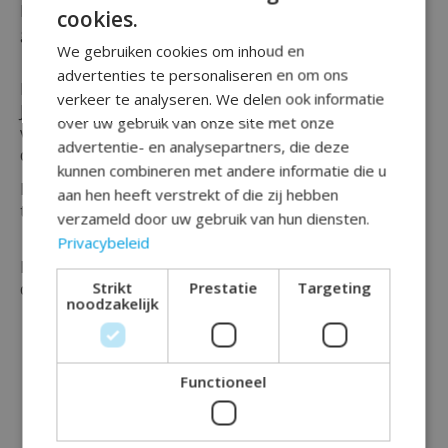
Liefhebber van blauw en heb je een verjaardag of
cookies.
gelegenheid te vieren van 50 jaar ?
We gebruiken cookies om inhoud en
advertenties te personaliseren en om ons
Bekijk dan zeker deze '' Borden Elegant True Blue 50
verkeer te analyseren. We delen ook informatie
Jaar 23cm - 8 stuks '' welke geschikt zijn voor een
over uw gebruik van onze site met onze
verjaardag, (thema) feest of voor sarah en abraham's
advertentie- en analysepartners, die deze
die deze mijlpaal vieren.
kunnen combineren met andere informatie die u
De borden zijn van papier met afgebeelde cijfers en
aan hen heeft verstrekt of die zij hebben
tekst Happy 50 en zijn verpakt per 8 stuks.
verzameld door uw gebruik van hun diensten.
Privacybeleid
Maak jouw feest compleet en bestel vandaag nog
Strikt
Prestatie
Targeting
deze blauwe 50 borden bij Rainbow Feestshop!
noodzakelijk
Functioneel
Dit vind je misschien ook leuk