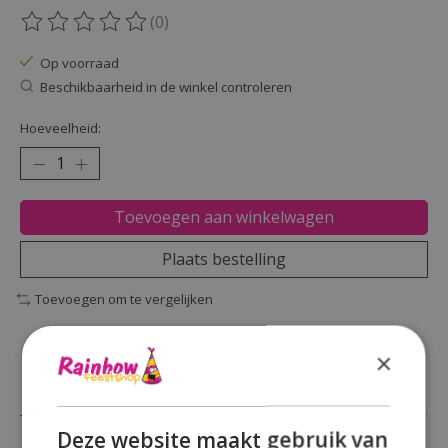
(0)
De beoordeling van dit product is
0
van de 5
Op voorraad
Beschikbaarheid in de winkel controleren
Hoeveelheid:
Toevoegen aan winkelwagen
Plaats bestelling
Toevoegen om te vergelijken
×
Beschrijving
Reviews (0)
Deze website maakt gebruik van