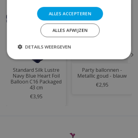
Items van productcarrousel
ALLES ACCEPTEREN
ALLES AFWIJZEN
DETAILS WEERGEVEN
Standard Silk Lustre
Party ballonnen -
Navy Blue Heart Foil
Metallic goud - blauw
Balloon C16 Packaged
€2,95
43 cm
€3,95