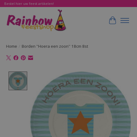
Bestel hier uw feest artikelen!
Winkelwa
Home
/
Borden ''Hoera een zoon'' 18cm 8st
Product image slideshow Items