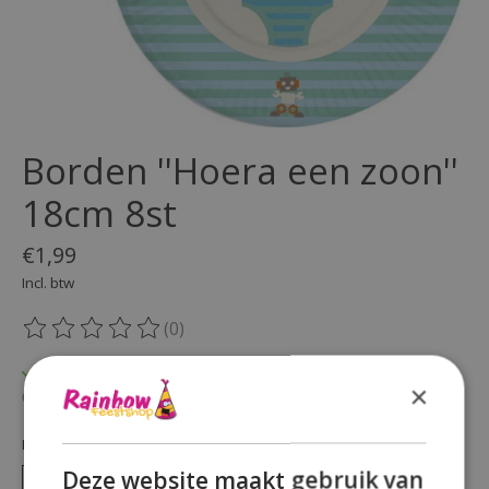
Borden ''Hoera een zoon''
18cm 8st
€1,99
Incl. btw
(0)
De beoordeling van dit product is
0
van de 5
Op voorraad
×
Beschikbaarheid in de winkel controleren
Hoeveelheid:
Deze website maakt gebruik van