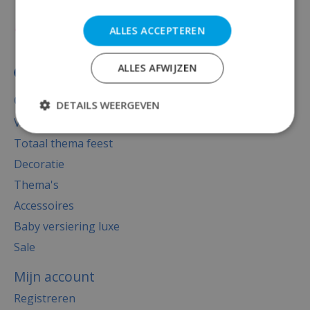
ALLES ACCEPTEREN
ALLES AFWIJZEN
Categorieën
DETAILS WEERGEVEN
Versiering
Totaal thema feest
Decoratie
Thema's
Accessoires
Baby versiering luxe
Sale
Mijn account
Registreren