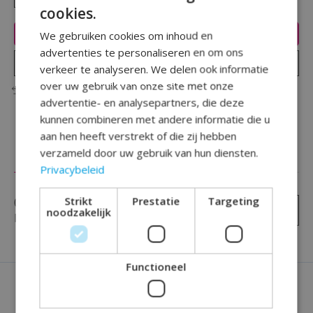
cookies.
Toevoegen aan winkelwagen
We gebruiken cookies om inhoud en
advertenties te personaliseren en om ons
Plaats bestelling
verkeer te analyseren. We delen ook informatie
over uw gebruik van onze site met onze
Toevoegen om te vergelijken
advertentie- en analysepartners, die deze
kunnen combineren met andere informatie die u
aan hen heeft verstrekt of die zij hebben
verzameld door uw gebruik van hun diensten.
Reviews (0)
Privacybeleid
Strikt
Prestatie
Targeting
0
sterren op basis van
0
Je beoordeling toevoegen
noodzakelijk
beoordelingen
Functioneel