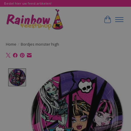
Bestel hier uw feest artikelen!
Winkelwa
Home
/
Bordjes monster high
Product image slideshow Items