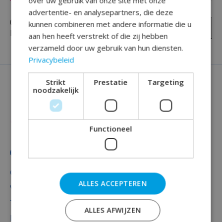
over uw gebruik van onze site met onze
advertentie- en analysepartners, die deze
0
sterren op basis van
0
kunnen combineren met andere informatie die u
Je beoordeling toevoegen
beoordelingen
aan hen heeft verstrekt of die zij hebben
verzameld door uw gebruik van hun diensten.
Privacybeleid
Strikt
Prestatie
Targeting
noodzakelijk
Functioneel
Categorieën
ALLES ACCEPTEREN
Versiering
Totaal thema feest
ALLES AFWIJZEN
Decoratie