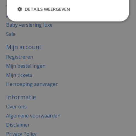
Thema's
DETAILS WEERGEVEN
Accessoires
Baby versiering luxe
Sale
Mijn account
Registreren
Mijn bestellingen
Mijn tickets
Herroeping aanvragen
Informatie
Over ons
Algemene voorwaarden
Disclaimer
Privacy Policy