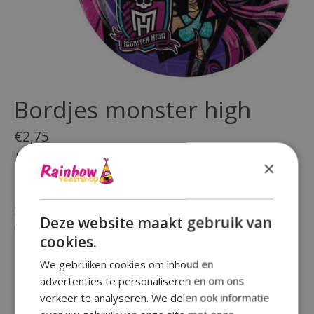
Bordjes monster high
€2,75
Incl. btw
×
(0)
De beoordeling van dit product is
0
van de 5
Niet op voorraad
Deze website maakt gebruik van
Beschikbaarheid in de winkel controleren
cookies.
We gebruiken cookies om inhoud en
advertenties te personaliseren en om ons
verkeer te analyseren. We delen ook informatie
Reviews (0)